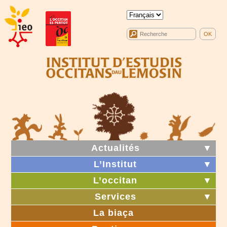
Actualités
▼
L’Institut
▼
L’occitan
▼
Services
▼
La biaça