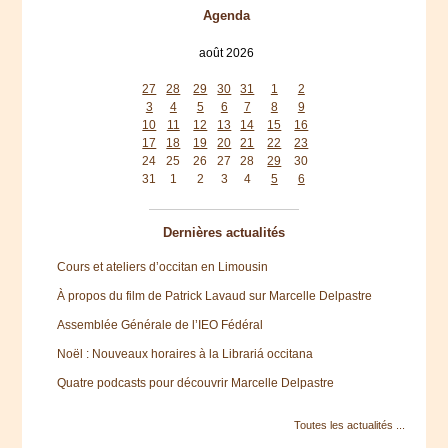
Agenda
août 2026
lun
mar
mer
jeu
ven
sam
dim
27
28
29
30
31
1
2
3
4
5
6
7
8
9
10
11
12
13
14
15
16
17
18
19
20
21
22
23
24
25
26
27
28
29
30
31
1
2
3
4
5
6
Dernières actualités
Cours et ateliers d’occitan en Limousin
À propos du film de Patrick Lavaud sur Marcelle Delpastre
Assemblée Générale de l’IEO Fédéral
Noël : Nouveaux horaires à la Librariá occitana
Quatre podcasts pour découvrir Marcelle Delpastre
Toutes les actualités ...