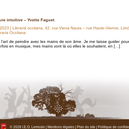
re intuitive – Yvette Faguet
 2023
| Librariá occitana, 42, rua Viena Nauta – rue Haute-Vienne, Lim
raria Occitana
st l’art de peindre avec les mains de son âme. Je me laisse guider pour
arfois en musique, mes mains vont là où elles le souhaitent, en […]
© 2026 I.E.O. Lemosin |
Mentions légales
|
Plan du site
|
Politique de confiden