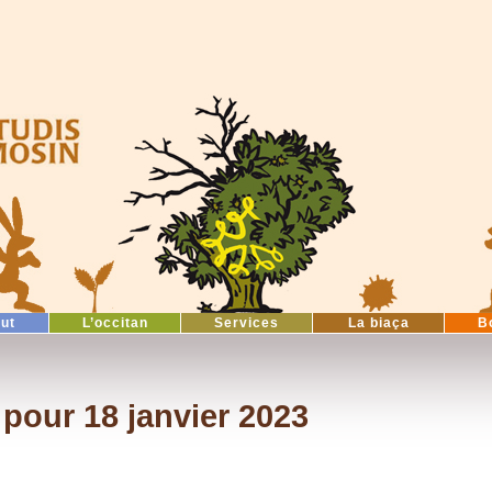
tut
L’occitan
Services
La biaça
B
pour 18 janvier 2023