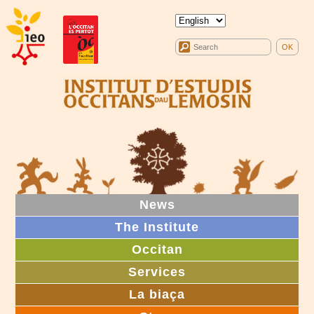
News
The Institute
Occitan
Services
La biaça