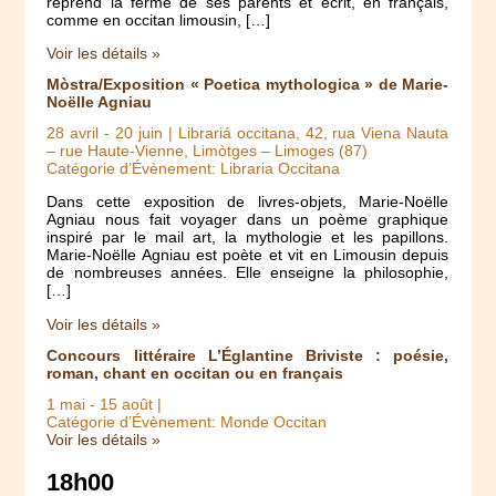
reprend la ferme de ses parents et écrit, en français,
comme en occitan limousin, […]
Voir les détails »
Mòstra/Exposition « Poetica mythologica » de Marie-
Noëlle Agniau
28 avril
-
20 juin
| Librariá occitana, 42, rua Viena Nauta
– rue Haute-Vienne, Limòtges – Limoges (87)
Catégorie d’Évènement: Libraria Occitana
Dans cette exposition de livres-objets, Marie-Noëlle
Agniau nous fait voyager dans un poème graphique
inspiré par le mail art, la mythologie et les papillons.
Marie-Noëlle Agniau est poète et vit en Limousin depuis
de nombreuses années. Elle enseigne la philosophie,
[…]
Voir les détails »
Concours littéraire L’Églantine Briviste : poésie,
roman, chant en occitan ou en français
1 mai
-
15 août
|
Catégorie d’Évènement: Monde Occitan
Voir les détails »
18h00