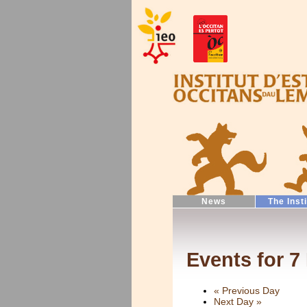
News
The Inst
Events for 7
«
Previous Day
Next Day
»