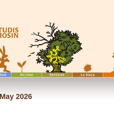
itute
Occitan
Services
La biaça
 May 2026