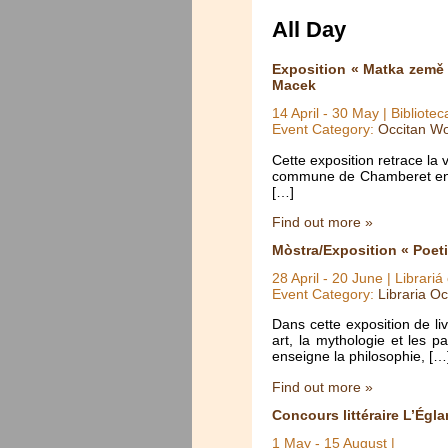
All Day
Exposition « Matka země 
Macek
14 April
-
30 May
| Bibliote
Event Category:
Occitan Wo
Cette exposition retrace la
commune de Chamberet en Co
[…]
Find out more »
Mòstra/Exposition « Poet
28 April
-
20 June
| Librariá
Event Category:
Libraria Oc
Dans cette exposition de li
art, la mythologie et les 
enseigne la philosophie, […
Find out more »
Concours littéraire L’Égla
1 May
-
15 August
|