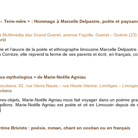
– Terre-mère » : Hommage à Marcelle Delpastre, poète et paysann
ca Multimedia dau Grand Gueret, avenue Fayolle, Gueret – Guéret (23)
rld
 vie et l’œuvre de la poète et ethnographe limousine Marcelle Delpast
rrèze, elle reprend la ferme de ses parents et écrit, en français, c
ica mythologica » de Marie-Noëlle Agniau
 occitana, 42, rua Viena Nauta – rue Haute-Vienne, Limòtges – Limoge
citana
vres-objets, Marie-Noëlle Agniau nous fait voyager dans un poème grap
papillons. Marie-Noëlle Agniau est poète et vit en Limousin depuis d
]
ntine Briviste : poésie, roman, chant en occitan ou en français