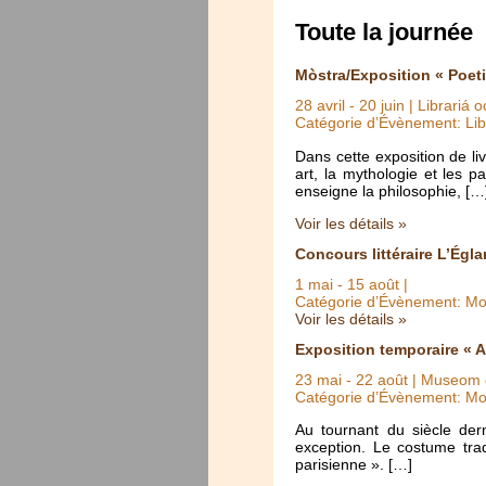
Toute la journée
Mòstra/Exposition « Poet
28 avril
-
20 juin
| Librariá 
Catégorie d’Évènement: Lib
Dans cette exposition de li
art, la mythologie et les 
enseigne la philosophie, […
Voir les détails »
Concours littéraire L’Égla
1 mai
-
15 août
|
Catégorie d’Évènement: Mo
Voir les détails »
Exposition temporaire « A
23 mai
-
22 août
| Museom d
Catégorie d’Évènement: Mo
Au tournant du siècle der
exception. Le costume trad
parisienne ». […]