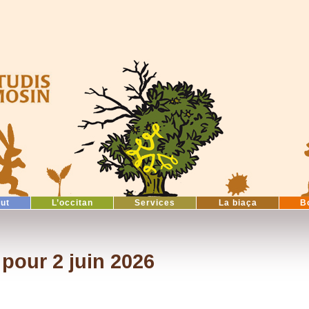
tut
L’occitan
Services
La biaça
B
pour 2 juin 2026