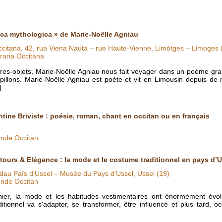
ica mythologica » de Marie-Noëlle Agniau
occitana, 42, rua Viena Nauta – rue Haute-Vienne, Limòtges – Limoges 
raria Occitana
vres-objets, Marie-Noëlle Agniau nous fait voyager dans un poème grap
papillons. Marie-Noëlle Agniau est poète et vit en Limousin depuis d
]
ntine Briviste : poésie, roman, chant en occitan ou en français
nde Occitan
tours & Elégance : la mode et le costume traditionnel en pays d’U
au País d’Ussel – Musée du Pays d’Ussel, Ussel (19)
nde Occitan
nier, la mode et les habitudes vestimentaires ont énormément évol
itionnel va s'adapter, se transformer, être influencé et plus tard, o