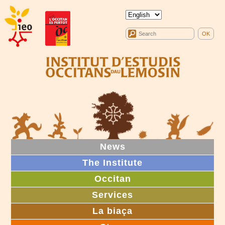
News
The Institute
Occitan
Services
La biaça