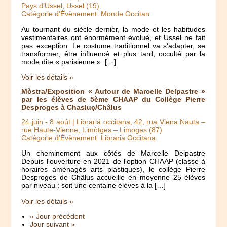
Pays d’Ussel, Ussel (19)
Catégorie d’Évènement: Monde Occitan
Au tournant du siècle dernier, la mode et les habitudes
vestimentaires ont énormément évolué, et Ussel ne fait
pas exception. Le costume traditionnel va s'adapter, se
transformer, être influencé et plus tard, occulté par la
mode dite « parisienne ». […]
Voir les détails »
Mòstra/Exposition « Autour de Marcelle Delpastre »
par les élèves de 5ème CHAAP du Collège Pierre
Desproges à Chasluç/Châlus
24 juin
-
8 août
| Librariá occitana, 42, rua Viena Nauta –
rue Haute-Vienne, Limòtges – Limoges (87)
Catégorie d’Évènement: Libraria Occitana
Un cheminement aux côtés de Marcelle Delpastre
Depuis l'ouverture en 2021 de l'option CHAAP (classe à
horaires aménagés arts plastiques), le collège Pierre
Desproges de Châlus accueille en moyenne 25 élèves
par niveau : soit une centaine élèves à la […]
Voir les détails »
« Jour précédent
Jour suivant »