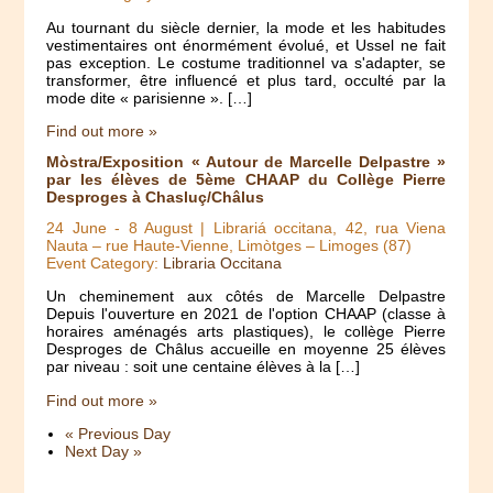
Au tournant du siècle dernier, la mode et les habitudes
vestimentaires ont énormément évolué, et Ussel ne fait
pas exception. Le costume traditionnel va s'adapter, se
transformer, être influencé et plus tard, occulté par la
mode dite « parisienne ». […]
Find out more »
Mòstra/Exposition « Autour de Marcelle Delpastre »
par les élèves de 5ème CHAAP du Collège Pierre
Desproges à Chasluç/Châlus
24 June
-
8 August
| Librariá occitana, 42, rua Viena
Nauta – rue Haute-Vienne, Limòtges – Limoges (87)
Event Category:
Libraria Occitana
Un cheminement aux côtés de Marcelle Delpastre
Depuis l'ouverture en 2021 de l'option CHAAP (classe à
horaires aménagés arts plastiques), le collège Pierre
Desproges de Châlus accueille en moyenne 25 élèves
par niveau : soit une centaine élèves à la […]
Find out more »
«
Previous Day
Next Day
»