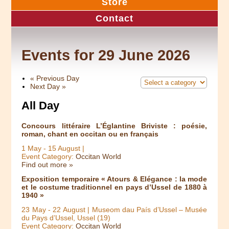
Store
Contact
Events for 29 June 2026
«
Previous Day
Next Day
»
All Day
Concours littéraire L’Églantine Briviste : poésie,
roman, chant en occitan ou en français
1 May
-
15 August
|
Event Category:
Occitan World
Find out more »
Exposition temporaire « Atours & Elégance : la mode
et le costume traditionnel en pays d’Ussel de 1880 à
1940 »
23 May
-
22 August
| Museom dau País d’Ussel – Musée
du Pays d’Ussel, Ussel (19)
Event Category:
Occitan World