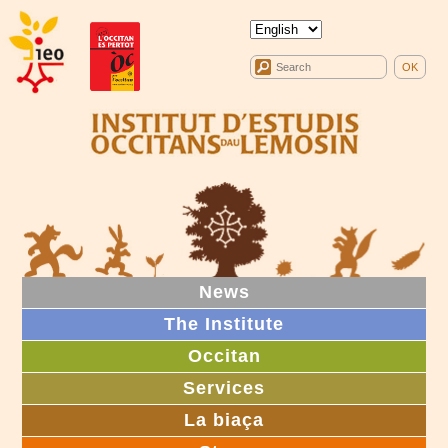
News
The Institute
Occitan
Services
La biaça