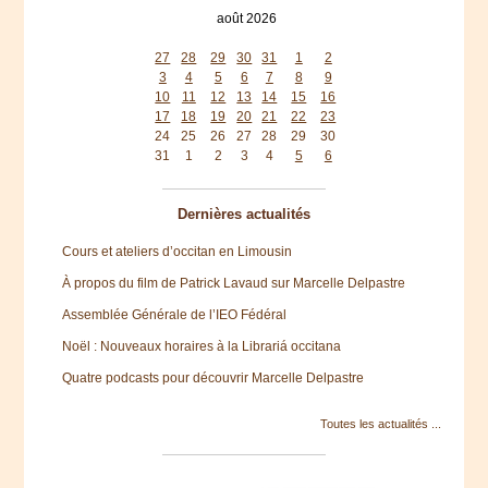
août 2026
lun
mar
mer
jeu
ven
sam
dim
27
28
29
30
31
1
2
3
4
5
6
7
8
9
10
11
12
13
14
15
16
17
18
19
20
21
22
23
24
25
26
27
28
29
30
31
1
2
3
4
5
6
Dernières actualités
Cours et ateliers d’occitan en Limousin
À propos du film de Patrick Lavaud sur Marcelle Delpastre
Assemblée Générale de l’IEO Fédéral
Noël : Nouveaux horaires à la Librariá occitana
Quatre podcasts pour découvrir Marcelle Delpastre
Toutes les actualités ...