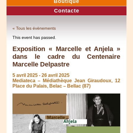
Boutique
Contacte
« Tous les évènements
This event has passed.
Exposition « Marcelle et Anjela »
dans le cadre du Centenaire
Marcelle Delpastre
5 avril 2025
-
26 avril 2025
Mediateca – Médiathèque Jean Giraudoux, 12
Place du Palais, Belac – Bellac (87)