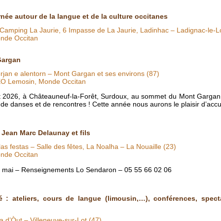
rnée autour de la langue et de la culture occitanes
 Camping La Jaurie, 6 Impasse de La Jaurie, Ladinhac – Ladignac-le-L
nde Occitan
Gargan
jan e alentorn – Mont Gargan et ses environs (87)
EO Lemosin, Monde Occitan
 2026, à Châteauneuf-la-Forêt, Surdoux, au sommet du Mont Gargan 
de danses et de rencontres ! Cette année nous aurons le plaisir d’accu
Jean Marc Delaunay et fils
las festas – Salle des fêtes, La Noalha – La Nouaille (23)
nde Occitan
bre mai – Renseignements Lo Sendaron – 05 55 66 02 06
 : ateliers, cours de langue (limousin,…), conférences, specta
a d’Òut – Villeneuve-sur-Lot (47)