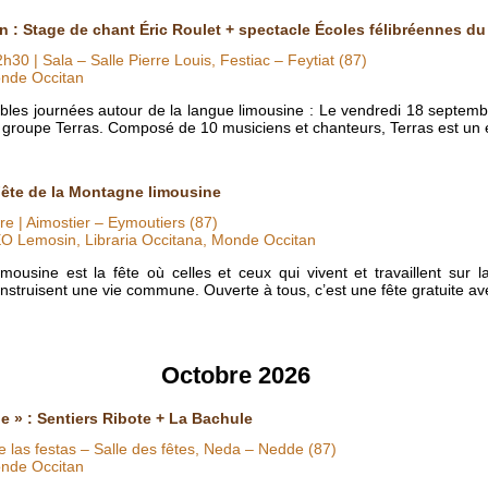
n : Stage de chant Éric Roulet + spectacle Écoles félibréennes d
2h30
| Sala – Salle Pierre Louis, Festiac – Feytiat (87)
nde Occitan
les journées autour de la langue limousine : Le vendredi 18 septemb
le groupe Terras. Composé de 10 musiciens et chanteurs, Terras est u
 Fête de la Montagne limousine
re
| Aimostier – Eymoutiers (87)
O Lemosin, Libraria Occitana, Monde Occitan
ousine est la fête où celles et ceux qui vivent et travaillent sur 
onstruisent une vie commune. Ouverte à tous, c’est une fête gratuite a
Octobre 2026
e » : Sentiers Ribote + La Bachule
e las festas – Salle des fêtes, Neda – Nedde (87)
nde Occitan