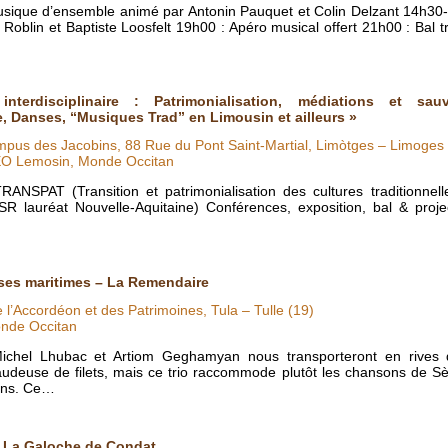
sique d’ensemble animé par Antonin Pauquet et Colin Delzant 14h30
Roblin et Baptiste Loosfelt 19h00 : Apéro musical offert 21h00 : Bal 
 interdisciplinaire : Patrimonialisation, médiations et sa
e, Danses, “Musiques Trad” en Limousin et ailleurs »
pus des Jacobins, 88 Rue du Pont Saint-Martial, Limòtges – Limoges 
EO Lemosin, Monde Occitan
ANSPAT (Transition et patrimonialisation des cultures traditionnell
R lauréat Nouvelle-Aquitaine) Conférences, exposition, bal & proje
nses maritimes – La Remendaire
e l’Accordéon et des Patrimoines, Tula – Tulle (19)
nde Occitan
Michel Lhubac et Artiom Geghamyan nous transporteront en rives
audeuse de filets, mais ce trio raccommode plutôt les chansons de S
iens. Ce…
e La Galoche de Condat