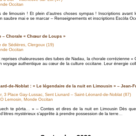
nde Occitan
 de limousin ! Et plein d’autres choses sympas ! Inscriptions avant l
’n saubre mai e se marcar – Renseignements et inscriptions Escòla O
e – Chorale « Chœur de Loups »
 de Sédières, Clergoux (19)
nde Occitan
et reprises chaleureuses des tubes de Nadau, la chorale corrézienne «
n voyage authentique au cœur de la culture occitane. Leur énergie col
ard-de-Noblat : « Le légendaire de la nuit en Limousin » – Jean-
er, 3 Place Gay-Lussac, Sent Liunard – Saint-Léonard-de-Noblat (87)
EO Lemosin, Monde Occitan
nuech te pòrta… » – Contes et dires de la nuit en Limousin Dès que
d’êtres mystérieux s’apprête à prendre possession de la terre…