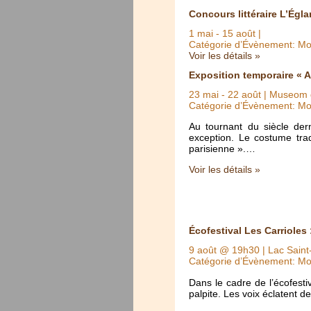
Concours littéraire L’Égla
1 mai
-
15 août
|
Catégorie d’Évènement: Mo
Voir les détails »
Exposition temporaire « A
23 mai
-
22 août
| Museom d
Catégorie d’Évènement: Mo
Au tournant du siècle der
exception. Le costume trad
parisienne ».…
Voir les détails »
Écofestival Les Carrioles 
9 août @ 19h30
| Lac Saint
Catégorie d’Évènement: Mo
Dans le cadre de l’écofestiv
palpite. Les voix éclatent d