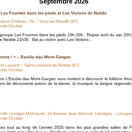
Septembre 2026
c Les Fourmis dans les pieds et Les Violons de Nedde
Vieux Château, Vic – Vicq-sur-Breuilh (87)
nde Occitan
 groupe Les Fourmis dans les pieds 19h-20h : Repas sorti du sac 20h
 de Nedde 21h30 : Bal au violon avec Les Violons…
ecrute ! » – Escòla dau Mont-Gargan
nt Liunard – Saint-Léonard-de-Noblat (87)
nde Occitan
n L’Escòla dau Mont-Gargan vous invitent à découvrir le folklore limo
ers de découverte autour de la danse, la musique, la langue régionale,
énith Limoges Métropole, 16 Avenue Jean Monnet, Limòtges – Limoges
nde Occitan
cès tout au long de l’année 2025 dans les plus grandes salles de F
une halte très attendue au Zénith de Limoges le samedi 12 septembr