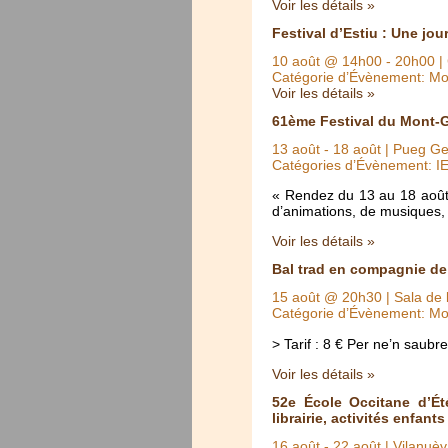
Voir les détails »
Festival d’Estiu : Une jou
10 août @ 14h00
-
20h00
|
Catégorie d’Évènement: Mo
Voir les détails »
61ème Festival du Mont-
13 août
-
18 août
| Pueg Ger
Catégories d’Évènement: I
« Rendez du 13 au 18 août
d’animations, de musiques, 
Voir les détails »
Bal trad en compagnie de 
15 août @ 20h30
| Sala de 
Catégorie d’Évènement: Mo
> Tarif : 8 € Per ne’n sau
Voir les détails »
52e École Occitane d’Été
librairie, activités enfants
16 août
-
22 août
| Vilanuèv