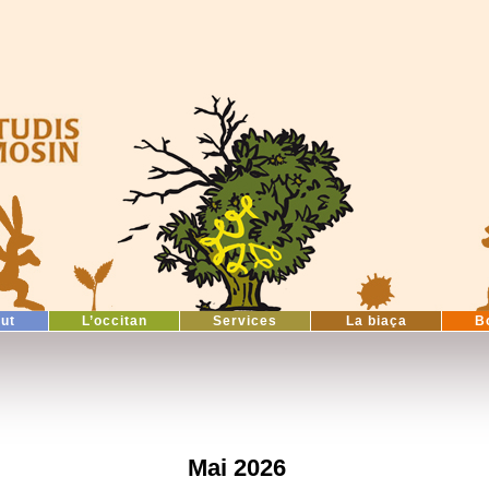
tut
L’occitan
Services
La biaça
B
Mai 2026