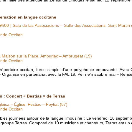
versation en langue occitane
9h00
| Sala de las Associacions – Salle des Associations, Sent Martin
nde Occitan
a Maison sur la Place, Amburjac – Ambrugeat (19)
nde Occitan
le répertoire occitan, force simple d’une polyphonie émouvante. Avec
 Organisé en partenariat avec la FAL 19. Per ne’n saubre mai – Rens
 : Concert « Bestias » de Terras
leisa – Église, Festiac – Feytiat (87)
nde Occitan
les journées autour de la langue limousine : Le vendredi 18 septemb
le groupe Terras. Composé de 10 musiciens et chanteurs, Terras est u