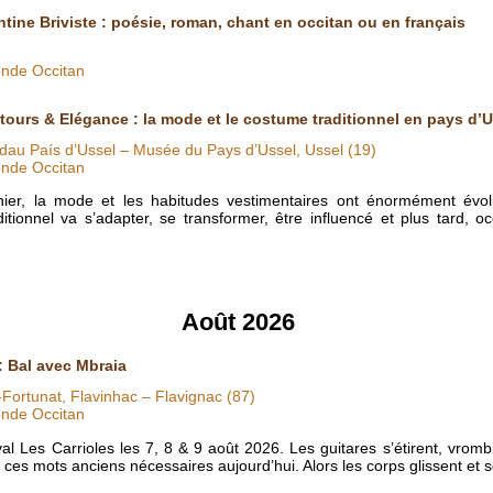
ntine Briviste : poésie, roman, chant en occitan ou en français
nde Occitan
tours & Elégance : la mode et le costume traditionnel en pays d’U
au País d’Ussel – Musée du Pays d’Ussel, Ussel (19)
nde Occitan
nier, la mode et les habitudes vestimentaires ont énormément évol
itionnel va s’adapter, se transformer, être influencé et plus tard, o
Août 2026
: Bal avec Mbraia
-Fortunat, Flavinhac – Flavignac (87)
nde Occitan
al Les Carrioles les 7, 8 & 9 août 2026. Les guitares s’étirent, vrombi
e ces mots anciens nécessaires aujourd’hui. Alors les corps glissent et 