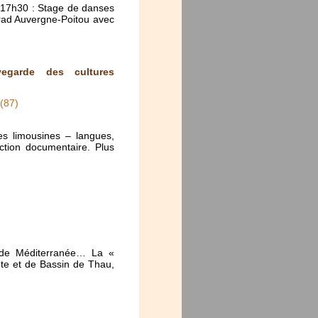
-17h30 : Stage de danses
trad Auvergne-Poitou avec
uvegarde des cultures
(87)
es limousines – langues,
ction documentaire. Plus
 de Méditerranée… La «
ète et de Bassin de Thau,