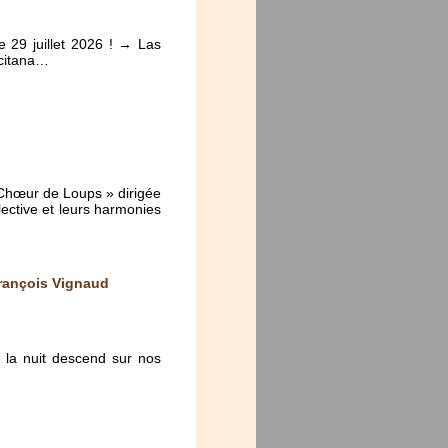
e 29 juillet 2026 ! → Las
ccitana…
 Chœur de Loups » dirigée
lective et leurs harmonies
François Vignaud
 la nuit descend sur nos