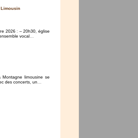
u Limousin
re 2026 : – 20h30, église
n ensemble vocal…
la Montagne limousine se
vec des concerts, un…