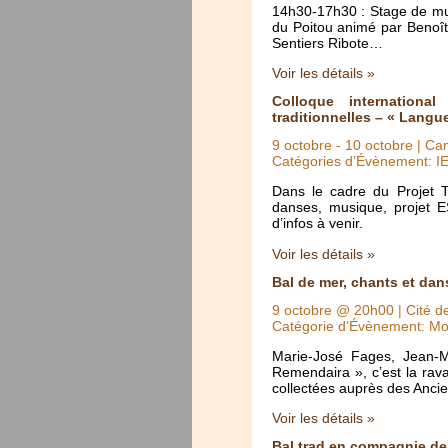
14h30-17h30 : Stage de mu
du Poitou animé par Benoît 
Sentiers Ribote…
Voir les détails »
Colloque international
traditionnelles – « Langu
9 octobre
-
10 octobre
| Cam
Catégories d’Évènement: I
Dans le cadre du Projet TR
danses, musique, projet ES
d’infos à venir.
Voir les détails »
Bal de mer, chants et da
9 octobre @ 20h00
| Cité d
Catégorie d’Évènement: Mo
Marie-José Fages, Jean-
Remendaira », c’est la rav
collectées auprès des Anc
Voir les détails »
Bal trad en compagnie d