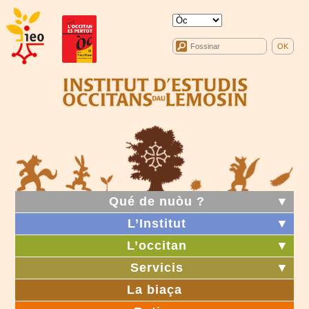
Qué de nuòu ?
▼
L’Institut
▼
L’occitan
▼
Servicis
▼
La biaça