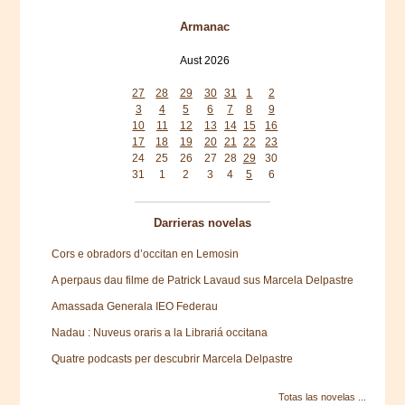
Armanac
Aust 2026
Mon
Tue
Wed
Thu
Fri
Sat
Sun
27
28
29
30
31
1
2
3
4
5
6
7
8
9
10
11
12
13
14
15
16
17
18
19
20
21
22
23
24
25
26
27
28
29
30
31
1
2
3
4
5
6
Darrieras novelas
Cors e obradors d’occitan en Lemosin
A perpaus dau filme de Patrick Lavaud sus Marcela Delpastre
Amassada Generala IEO Federau
Nadau : Nuveus oraris a la Librariá occitana
Quatre podcasts per descubrir Marcela Delpastre
Totas las novelas ...