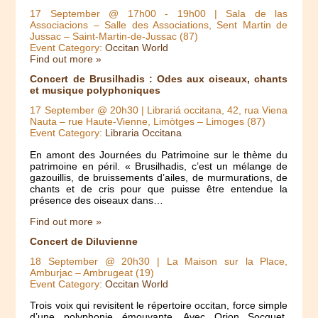
17 September @ 17h00
-
19h00
| Sala de las
Associacions – Salle des Associations, Sent Martin de
Jussac – Saint-Martin-de-Jussac (87)
Event Category:
Occitan World
Find out more »
Concert de Brusilhadis : Odes aux oiseaux, chants
et musique polyphoniques
17 September @ 20h30
| Librariá occitana, 42, rua Viena
Nauta – rue Haute-Vienne, Limòtges – Limoges (87)
Event Category:
Libraria Occitana
En amont des Journées du Patrimoine sur le thème du
patrimoine en péril. « Brusilhadis, c’est un mélange de
gazouillis, de bruissements d’ailes, de murmurations, de
chants et de cris pour que puisse être entendue la
présence des oiseaux dans…
Find out more »
Concert de Diluvienne
18 September @ 20h30
| La Maison sur la Place,
Amburjac – Ambrugeat (19)
Event Category:
Occitan World
Trois voix qui revisitent le répertoire occitan, force simple
d’une polyphonie émouvante. Avec Orion Socquet,