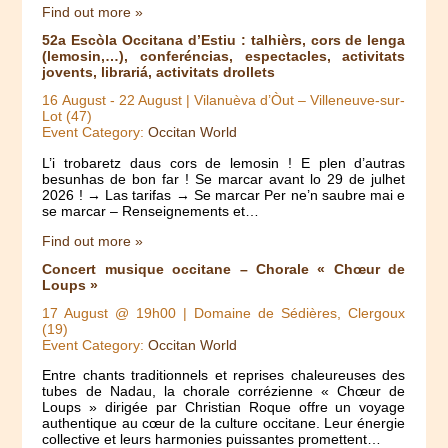
Find out more »
52a Escòla Occitana d’Estiu : talhièrs, cors de lenga
(lemosin,…), conferéncias, espectacles, activitats
jovents, librariá, activitats drollets
16 August
-
22 August
| Vilanuèva d’Òut – Villeneuve-sur-
Lot (47)
Event Category:
Occitan World
L’i trobaretz daus cors de lemosin ! E plen d’autras
besunhas de bon far ! Se marcar avant lo 29 de julhet
2026 ! → Las tarifas → Se marcar Per ne’n saubre mai e
se marcar – Renseignements et…
Find out more »
Concert musique occitane – Chorale « Chœur de
Loups »
17 August @ 19h00
| Domaine de Sédières, Clergoux
(19)
Event Category:
Occitan World
Entre chants traditionnels et reprises chaleureuses des
tubes de Nadau, la chorale corrézienne « Chœur de
Loups » dirigée par Christian Roque offre un voyage
authentique au cœur de la culture occitane. Leur énergie
collective et leurs harmonies puissantes promettent…