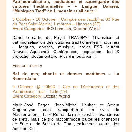
Patrimonialisation, médiations et sauvegarde des
cultures traditionnelles – « Langue, Danses,
“Musiques Trad” en Limousin et ailleurs »
9 October
-
10 October
| Campus des Jacobins, 88 Rue
du Pont Saint-Martial, Limòtges – Limoges (87)
Event Categories:
IEO Lemosin
,
Occitan World
Dans le cadre du Projet TRANSPAT (Transition et
patrimonialisation des cultures traditionnelles limousines
– langues, danses, musique, projet ESR lauréat
Nouvelle-Aquitaine) Conférences, exposition, bal &
projection documentaire. Plus d’infos à venir.
Find out more »
Bal de mer, chants et danses maritimes – La
Remendaire
9 October @ 20h00
| Cité de l’Accordéon et des
Patrimoines, Tula – Tulle (19)
Event Category:
Occitan World
Marie-José Fages, Jean-Michel Lhubac et Artiom
Geghamyan nous transporteront en rives de
Méditerranée… La « Remendaira », c’est la ravaudeuse
de filets, mais ce trio raccommode plutôt les chansons
de Sète et de Bassin de Thau, collectées auprès des
Anciens. Ce…