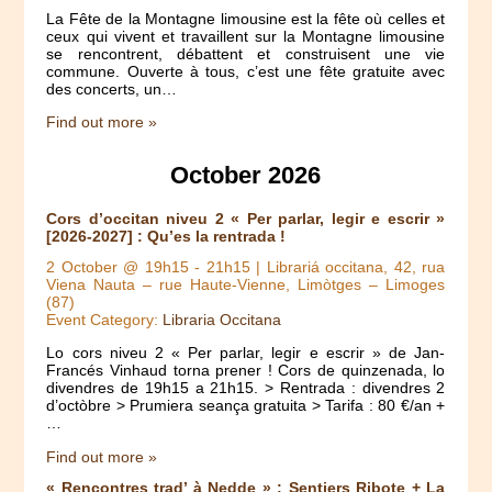
La Fête de la Montagne limousine est la fête où celles et
ceux qui vivent et travaillent sur la Montagne limousine
se rencontrent, débattent et construisent une vie
commune. Ouverte à tous, c’est une fête gratuite avec
des concerts, un…
Find out more »
October 2026
Cors d’occitan niveu 2 « Per parlar, legir e escrir »
[2026-2027] : Qu’es la rentrada !
2 October @ 19h15
-
21h15
| Librariá occitana, 42, rua
Viena Nauta – rue Haute-Vienne, Limòtges – Limoges
(87)
Event Category:
Libraria Occitana
Lo cors niveu 2 « Per parlar, legir e escrir » de Jan-
Francés Vinhaud torna prener ! Cors de quinzenada, lo
divendres de 19h15 a 21h15. > Rentrada : divendres 2
d’octòbre > Prumiera seança gratuita > Tarifa : 80 €/an +
…
Find out more »
« Rencontres trad’ à Nedde » : Sentiers Ribote + La