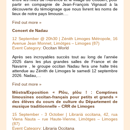
partir en compagnie de Jean-François Vignaud à la
découverte du témoignage que nous livrent les noms de
lieux de notre pays limousin.…
Find out more »
Concert de Nadau
12 September @ 20h30
| Zénith Limoges Métropole, 16
Avenue Jean Monnet, Limòtges – Limoges (87)
Event Category:
Occitan World
Après ses incroyables succès tout au long de l’année
2025 dans les plus grandes salles de France et de
Navarre , le groupe occitan Nadau fera une halte très
attendue au Zénith de Limoges le samedi 12 septembre
2026. Nadau,…
Find out more »
Mòstra/Exposition « Plòu, plòu ! : Comptines
limousines occitan-français pour petits et grands »
des élèves du cours de culture du Département de
musique traditionnelle – CRR de Limoges
15 September
-
3 October
| Librariá occitana, 42, rua
Viena Nauta – rue Haute-Vienne, Limòtges – Limoges
(87)
Event Category:
Libraria Occitana