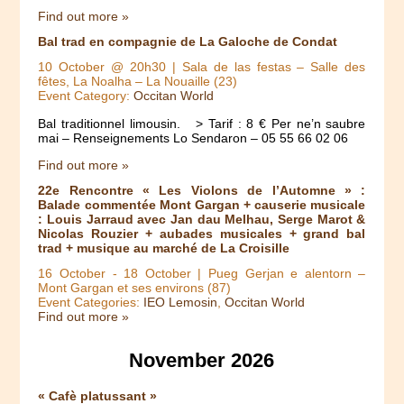
Find out more »
Bal trad en compagnie de La Galoche de Condat
10 October @ 20h30
| Sala de las festas – Salle des
fêtes, La Noalha – La Nouaille (23)
Event Category:
Occitan World
Bal traditionnel limousin. > Tarif : 8 € Per ne’n saubre
mai – Renseignements Lo Sendaron – 05 55 66 02 06
Find out more »
22e Rencontre « Les Violons de l’Automne » :
Balade commentée Mont Gargan + causerie musicale
: Louis Jarraud avec Jan dau Melhau, Serge Marot &
Nicolas Rouzier + aubades musicales + grand bal
trad + musique au marché de La Croisille
16 October
-
18 October
| Pueg Gerjan e alentorn –
Mont Gargan et ses environs (87)
Event Categories:
IEO Lemosin
,
Occitan World
Find out more »
November 2026
« Cafè platussant »