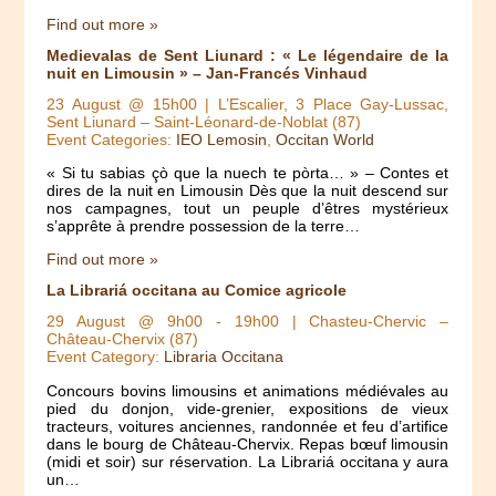
Find out more »
Medievalas de Sent Liunard : « Le légendaire de la
nuit en Limousin » – Jan-Francés Vinhaud
23 August @ 15h00
| L’Escalier, 3 Place Gay-Lussac,
Sent Liunard – Saint-Léonard-de-Noblat (87)
Event Categories:
IEO Lemosin
,
Occitan World
« Si tu sabias çò que la nuech te pòrta… » – Contes et
dires de la nuit en Limousin Dès que la nuit descend sur
nos campagnes, tout un peuple d’êtres mystérieux
s’apprête à prendre possession de la terre…
Find out more »
La Librariá occitana au Comice agricole
29 August @ 9h00
-
19h00
| Chasteu-Chervic –
Château-Chervix (87)
Event Category:
Libraria Occitana
Concours bovins limousins et animations médiévales au
pied du donjon, vide-grenier, expositions de vieux
tracteurs, voitures anciennes, randonnée et feu d’artifice
dans le bourg de Château-Chervix. Repas bœuf limousin
(midi et soir) sur réservation. La Librariá occitana y aura
un…