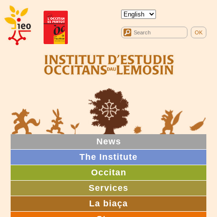
News
The Institute
Occitan
Services
La biaça