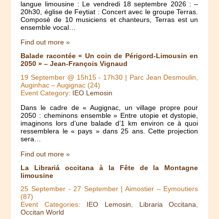
langue limousine : Le vendredi 18 septembre 2026 : –
20h30, église de Feytiat : Concert avec le groupe Terras.
Composé de 10 musiciens et chanteurs, Terras est un
ensemble vocal…
Find out more »
Balade racontée « Un coin de Périgord-Limousin en
2050 » – Jean-François Vignaud
19 September @ 15h15
-
17h30
| Parc Jean Desmoulin,
Auginhac – Augignac (24)
Event Category:
IEO Lemosin
Dans le cadre de « Augignac, un village propre pour
2050 : cheminons ensemble » Entre utopie et dystopie,
imaginons lors d’une balade d’1 km environ ce à quoi
ressemblera le « pays » dans 25 ans. Cette projection
sera…
Find out more »
La Librariá occitana à la Fête de la Montagne
limousine
25 September
-
27 September
| Aimostier – Eymoutiers
(87)
Event Categories:
IEO Lemosin
,
Libraria Occitana
,
Occitan World