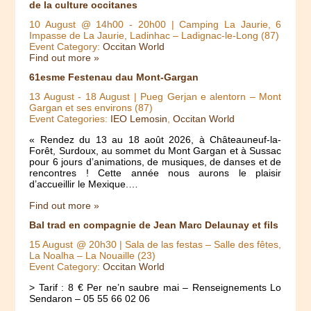
de la culture occitanes
10 August @ 14h00
-
20h00
| Camping La Jaurie, 6
Impasse de La Jaurie, Ladinhac – Ladignac-le-Long (87)
Event Category:
Occitan World
Find out more »
61esme Festenau dau Mont-Gargan
13 August
-
18 August
| Pueg Gerjan e alentorn – Mont
Gargan et ses environs (87)
Event Categories:
IEO Lemosin
,
Occitan World
« Rendez du 13 au 18 août 2026, à Châteauneuf-la-
Forêt, Surdoux, au sommet du Mont Gargan et à Sussac
pour 6 jours d’animations, de musiques, de danses et de
rencontres ! Cette année nous aurons le plaisir
d’accueillir le Mexique.…
Find out more »
Bal trad en compagnie de Jean Marc Delaunay et fils
15 August @ 20h30
| Sala de las festas – Salle des fêtes,
La Noalha – La Nouaille (23)
Event Category:
Occitan World
> Tarif : 8 € Per ne’n saubre mai – Renseignements Lo
Sendaron – 05 55 66 02 06