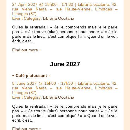
24 April 2027 @ 15h00
-
17h30
| Librariá occitana, 42,
rua Viena Nauta – rue Haute-Vienne, Limòtges –
Limoges (87)
Event Category:
Libraria Occitana
Qu’es la rentrada ! « Je le comprends mais je le parle
pas » « Je trouve (plus) personne pour parler » « Je le
parle mais le lire… c’est compliqué ! » « Quand on le voit
écrit, c’est…
Find out more »
June 2027
« Cafè platussant »
5 June 2027 @ 15h00
-
17h30
| Librariá occitana, 42,
rua Viena Nauta – rue Haute-Vienne, Limòtges –
Limoges (87)
Event Category:
Libraria Occitana
Qu’es la rentrada ! « Je le comprends mais je le parle
pas » « Je trouve (plus) personne pour parler » « Je le
parle mais le lire… c’est compliqué ! » « Quand on le voit
écrit, c’est…
Find out more »