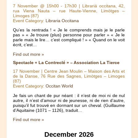
7 November @ 15h00
-
17h30
| Librariá occitana, 42,
rua Viena Nauta – rue Haute-Vienne, Limòtges –
Limoges (87)
Event Category:
Libraria Occitana
Qu’es la rentrada ! « Je le comprends mais je le parle
pas » « Je trouve (plus) personne pour parler » « Je le
parle mais le lire… c’est compliqué ! » « Quand on le voit
écrit, c’est…
Find out more »
Spectacle « La Contreclé » – Association La Tierce
17 November
| Centre Jean Moulin – Maison des Arts et
de la Danse, 76 Rue des Sagnes, Limòtges – Limoges
(87)
Event Category:
Occitan World
Je fais un chant de pur néant : il n’est de moi ni de nul
autre, il n’est d’amour ni de jeunesse, ni de rien d’autre,
puisqu’il fut trouvé en dormant sur un cheval. (Guillaume
d’Aquitaine (1071 – 1126), traduit…
Find out more »
December 2026