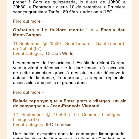
prener ! Cors de quinzenada, lo dijeus de 19h00 a
20h30. > Rentrada : dijeus 10 de setembre > Prumiera
seança gratuita > Tarifa : 80 €/an + adesion a l’IEO…
Find out more »
Opération « Le folklore recrute ! » – Escòla dau
Mont-Gargan
11 September @ 20h30
| Sent Liunard – Saint-Léonard-
de-Noblat (87)
Event Category:
Occitan World
Les membres de l’association L’Escòla dau Mont-Gargan
vous invitent à découvrir le folklore limousin à l’occasion
de cette animation grâce à des ateliers de découverte
autour de la danse, la musique, la langue régionale,
accessibles aux petits et grands dans…
Find out more »
Balade toponymique « Entre prats e vilatges, un air
de campagne » – Jean-François Vignaud
12 September @ 10h00
| Le Coudert, Limòtges –
Limoges (87)
Event Category:
IEO Lemosin
Une petite excursion dans la campagne limougeaude,
entre les rives de l’Aurence et le village du Coudert, pour