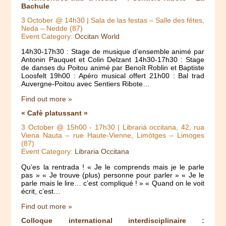
Bachule
3 October @ 14h30
| Sala de las festas – Salle des fêtes,
Neda – Nedde (87)
Event Category:
Occitan World
14h30-17h30 : Stage de musique d’ensemble animé par
Antonin Pauquet et Colin Delzant 14h30-17h30 : Stage
de danses du Poitou animé par Benoît Roblin et Baptiste
Loosfelt 19h00 : Apéro musical offert 21h00 : Bal trad
Auvergne-Poitou avec Sentiers Ribote…
Find out more »
« Cafè platussant »
3 October @ 15h00
-
17h30
| Librariá occitana, 42, rua
Viena Nauta – rue Haute-Vienne, Limòtges – Limoges
(87)
Event Category:
Libraria Occitana
Qu’es la rentrada ! « Je le comprends mais je le parle
pas » « Je trouve (plus) personne pour parler » « Je le
parle mais le lire… c’est compliqué ! » « Quand on le voit
écrit, c’est…
Find out more »
Colloque international interdisciplinaire :