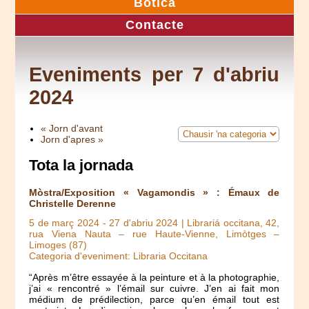
Botica
Contacte
Eveniments per 7 d'abriu
2024
« Jorn d'avant
Jorn d'apres »
Tota la jornada
Mòstra/Exposition « Vagamondis » : Émaux de
Christelle Derenne
5 de març 2024
-
27 d'abriu 2024
| Librariá occitana, 42,
rua Viena Nauta – rue Haute-Vienne, Limòtges –
Limoges (87)
Categoria d'eveniment: Libraria Occitana
“Après m’être essayée à la peinture et à la photographie,
j’ai « rencontré » l’émail sur cuivre. J’en ai fait mon
médium de prédilection, parce qu’en émail tout est