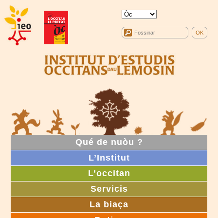
Qué de nuòu ?
L’Institut
L’occitan
Servicis
La biaça