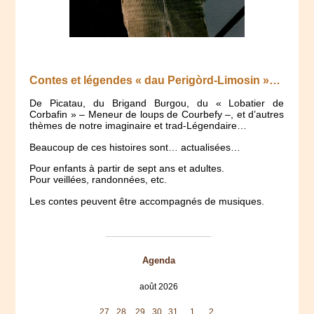
Contes et légendes « dau Perigòrd-Limosin »…
De Picatau, du Brigand Burgou, du « Lobatier de
Corbafin » – Meneur de loups de Courbefy –, et d’autres
thèmes de notre imaginaire et trad-Légendaire…
Beaucoup de ces histoires sont… actualisées…
Pour enfants à partir de sept ans et adultes.
Pour veillées, randonnées, etc.
Les contes peuvent être accompagnés de musiques.
Agenda
août 2026
lun
mar
mer
jeu
ven
sam
dim
27
28
29
30
31
1
2