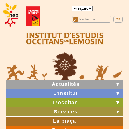
Actualités
▼
L’Institut
▼
L’occitan
▼
Services
▼
La biaça