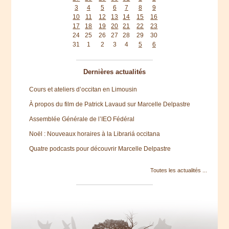
3
4
5
6
7
8
9
10
11
12
13
14
15
16
17
18
19
20
21
22
23
24
25
26
27
28
29
30
31
1
2
3
4
5
6
Dernières actualités
Cours et ateliers d’occitan en Limousin
À propos du film de Patrick Lavaud sur Marcelle Delpastre
Assemblée Générale de l’IEO Fédéral
Noël : Nouveaux horaires à la Librariá occitana
Quatre podcasts pour découvrir Marcelle Delpastre
Toutes les actualités ...