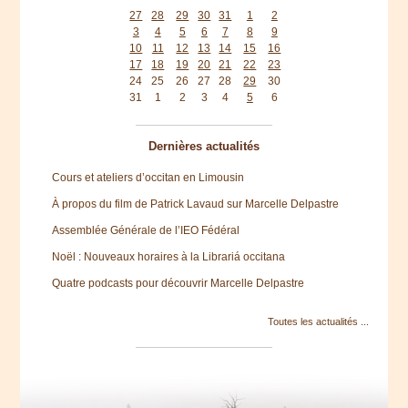
27
28
29
30
31
1
2
3
4
5
6
7
8
9
10
11
12
13
14
15
16
17
18
19
20
21
22
23
24
25
26
27
28
29
30
31
1
2
3
4
5
6
Dernières actualités
Cours et ateliers d’occitan en Limousin
À propos du film de Patrick Lavaud sur Marcelle Delpastre
Assemblée Générale de l’IEO Fédéral
Noël : Nouveaux horaires à la Librariá occitana
Quatre podcasts pour découvrir Marcelle Delpastre
Toutes les actualités ...