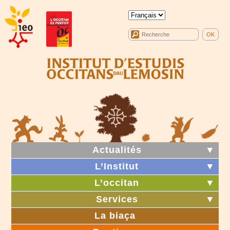
Actualités
▼
L’Institut
▼
L’occitan
▼
Services
▼
La biaça