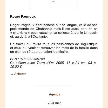
Roger Pagnoux
Roger Pagnoux s’est penché sur sa langue, celle de son
petit monde de Chabanais mais il est aussi sorti de sa
« charriera » pour rattacher sa collecte à tout le Limousin
et, au delà, à l’Occitanie.
Un travail qui ravira tous les passionnés de linguistique
et ceux qui veulent retrouver les mots de la famille dans
un élan de ré-appropriation identitaire.
EAN : 9782952389709
Co-édition avec Terra d’Oc, 2005, 16 x 24 cm, 93 p.,
10,00 €
→ Acheter
Agenda
août 2026
lun
mar
mer
jeu
ven
sam
dim