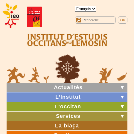
Actualités
▼
L’Institut
▼
L’occitan
▼
Services
▼
La biaça