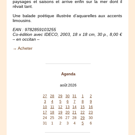
paysages et saisons et arrive enfin sur la mer dont il
rêvait tant.
Une balade poétique illustrée d’aquarelles aux accents
limousins.
EAN : 9782859103255
Co-édition avec IDECO, 2003, 18 x 18 cm, 30 p., 8,00 €
– en occitan –
→ Acheter
Agenda
août 2026
lun
mar
mer
jeu
ven
sam
dim
27
28
29
30
31
1
2
3
4
5
6
7
8
9
10
11
12
13
14
15
16
17
18
19
20
21
22
23
24
25
26
27
28
29
30
31
1
2
3
4
5
6