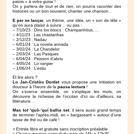
patois » à votre guise !
On y parlera de tout et de rien, on pourra raconter des
histoires ou un bon souvenir, chanter une chanson…
E per se lançar
, un thème, une idée, un « son de tête »
qu’on aura plaisir à suivre… ou pas :
– 7/10/23 : Dins los bòscs : Champanhòus, …
– 4/11/23 : Las chastanhas
– 2/12/23 : Nadau
– 6/01/24 : La novela annada
– 3/02/24 : La Chandelor
– 2/03/24 : Las Pasques
– 6/04/24 : Peisson d’abriu
– 4/05/24 : Lo vargier
– 1/06/24 : L’estiu
Et lire alors ?
Lo Jan-Cristòu Dordet
vous propose une initiation en
douceur à l’heure de la
pausa lectura
!
On s’exerce ensemble, on s’explique les mots, on
découvre la richesse de l’occitan d’ici ou d’ailleurs, sa
littérature…
Mas tot ‘quò-‘quí balha set
, il sera aussi grand temps
de terminer l’après-midi, en « bargassant » autour d’une
tasse de thé ou de café !
> Entrée libre et gratuite sans inscription préalable.
> Chaque premier samedi du mois de 15h à 17h30.