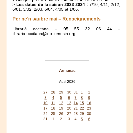
>
Les dates de la saison 2023-2024 :
7/10, 4/11, 2/12,
6/01, 3/02, 2/03, 6/04, 4/05 et 1/06.
Per ne’n saubre mai – Renseignements
Librariá occitana – 05 55 32 06 44 –
libraria.occitana@ieo-lemosin.org
Armanac
Aust 2026
Mon
Tue
Wed
Thu
Fri
Sat
Sun
27
28
29
30
31
1
2
3
4
5
6
7
8
9
10
11
12
13
14
15
16
17
18
19
20
21
22
23
24
25
26
27
28
29
30
31
1
2
3
4
5
6