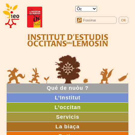
Qué de nuòu ?
L’Institut
L’occitan
Servicis
La biaça