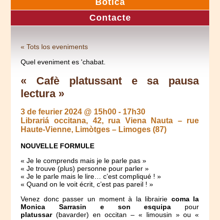
Botica
Contacte
« Tots los eveniments
Quel eveniment es 'chabat.
« Cafè platussant e sa pausa
lectura »
3 de feurier 2024 @ 15h00
-
17h30
Librariá occitana, 42, rua Viena Nauta – rue
Haute-Vienne, Limòtges – Limoges (87)
NOUVELLE FORMULE
« Je le comprends mais je le parle pas »
« Je trouve (plus) personne pour parler »
« Je le parle mais le lire… c’est compliqué ! »
« Quand on le voit écrit, c’est pas pareil ! »
Venez donc passer un moment à la librairie
coma la
Monica Sarrasin e son esquipa
pour
platussar
(bavarder) en occitan – « limousin » ou «