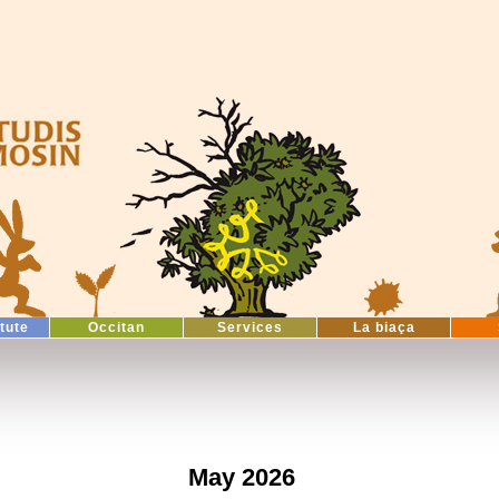
itute
Occitan
Services
La biaça
May 2026