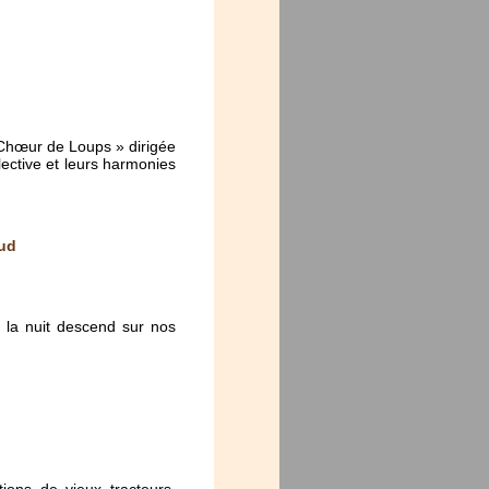
 Chœur de Loups » dirigée
lective et leurs harmonies
aud
 la nuit descend sur nos
ions de vieux tracteurs,