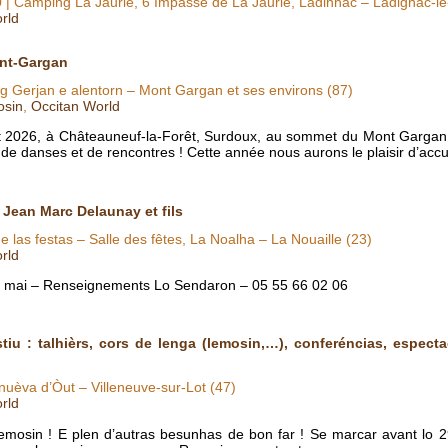
0
| Camping La Jaurie, 6 Impasse de La Jaurie, Ladinhac – Ladignac-le
rld
nt-Gargan
g Gerjan e alentorn – Mont Gargan et ses environs (87)
osin
,
Occitan World
 2026, à Châteauneuf-la-Forêt, Surdoux, au sommet du Mont Gargan 
de danses et de rencontres ! Cette année nous aurons le plaisir d’accu
Jean Marc Delaunay et fils
e las festas – Salle des fêtes, La Noalha – La Nouaille (23)
rld
bre mai – Renseignements Lo Sendaron – 05 55 66 02 06
iu : talhièrs, cors de lenga (lemosin,…), conferéncias, espectac
anuèva d’Òut – Villeneuve-sur-Lot (47)
rld
 lemosin ! E plen d’autras besunhas de bon far ! Se marcar avant lo 