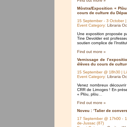
Find out more »
Mòstra/Exposition « Plòu
cours de culture du Dépa
15 September
-
3 October
|
Event Category:
Libraria Oc
Une exposition proposée pa
Tine Devolder est professe
soutien complice de l’Instit
Find out more »
Vernissage de l’expositi
élèves du cours de cultu
15 September @ 18h30
| L
Event Category:
Libraria Oc
Venez nombreux découvrir 
CRR de Limoges ! En présen
« Plòu, plòu…
Find out more »
Noveu : ‘Talier de conver
17 September @ 17h00
-
1
de-Jussac (87)