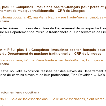
, plòu ! : Comptines limousines occitan-français pour petits et
rtement de musique traditionnelle – CRR de Limoges
 Librariá occitana, 42, rua Viena Nauta – rue Haute-Vienne, Limòtges 
citana
r les élèves du cours de culture du Département de musique traditi
ure au Département de musique traditionnelle du Conservatoire de Li
ut…
on « Plòu, plòu ! : Comptines limousines occitan-français pour
re du Département de musique traditionnelle – CRR de Limoges
ibrariá occitana, 42, rua Viena Nauta – rue Haute-Vienne, Limòtges – 
citana
cette nouvelle exposition réalisée par des élèves du Département M
ce de certains élèves et de leur professeure, Tine Devolder. → Ne’n
sacion en lenga occitana
9h00
| Sala de las Associacions – Salle des Associations, Sent Martin