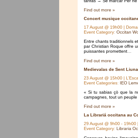
tarifas → Se marcar Per n
Find out more »
Concert musique occitan
17 August @ 19h00
| Domai
Event Category:
Occitan Wo
Entre chants traditionnels 
par Christian Roque offre u
puissantes promettent…
Find out more »
Medievalas de Sent Liunar
23 August @ 15h00
| L’Esc
Event Categories:
IEO Lem
« Si tu sabias çò que la 
campagnes, tout un peuple 
Find out more »
La Librariá occitana au C
29 August @ 9h00
-
19h00
Event Category:
Libraria Oc
Concours bovins limousins