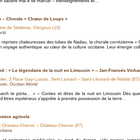
e’n saubre mai e se marcar – Renseignements et…
e – Chorale « Chœur de Loups »
ne de Sédières, Clergoux (19)
rld
et reprises chaleureuses des tubes de Nadau, la chorale corrézienne «
n voyage authentique au cœur de la culture occitane. Leur énergie col
d : « Le légendaire de la nuit en Limousin » – Jan-Francés Vinh
alier, 3 Place Gay-Lussac, Sent Liunard – Saint-Léonard-de-Noblat (87)
osin
,
Occitan World
nuech te pòrta… » – Contes et dires de la nuit en Limousin Dès que
d’êtres mystérieux s’apprête à prendre possession de la terre…
omice agricole
| Chasteu-Chervic – Château-Chervix (87)
citana
 et animations médiévales au pied du donjon, vide-grenier, exposit