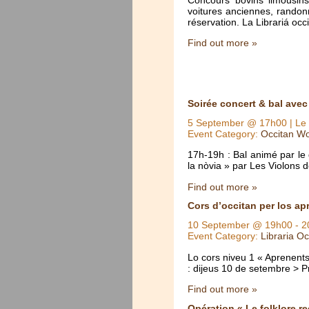
voitures anciennes, randon
réservation. La Librariá oc
Find out more »
Soirée concert & bal ave
5 September @ 17h00
| Le 
Event Category:
Occitan Wo
17h-19h : Bal animé par le
la nòvia » par Les Violons
Find out more »
Cors d’occitan per los apr
10 September @ 19h00
-
2
Event Category:
Libraria Oc
Lo cors niveu 1 « Aprenent
: dijeus 10 de setembre > P
Find out more »
Opération « Le folklore r