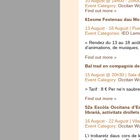
10 August @ 14h00
-
20h0
Event Category:
Occitan Wo
Find out more »
61esme Festenau dau Mo
13 August
-
18 August
| Pue
Event Categories:
IEO Lem
« Rendez du 13 au 18 août
d’animations, de musiques, 
Find out more »
Bal trad en compagnie de 
15 August @ 20h30
| Sala d
Event Category:
Occitan Wo
> Tarif : 8 € Per ne’n sau
Find out more »
52a Escòla Occitana d’Est
librariá, activitats drollets
16 August
-
22 August
| Vil
Event Category:
Occitan Wo
L’i trobaretz daus cors de