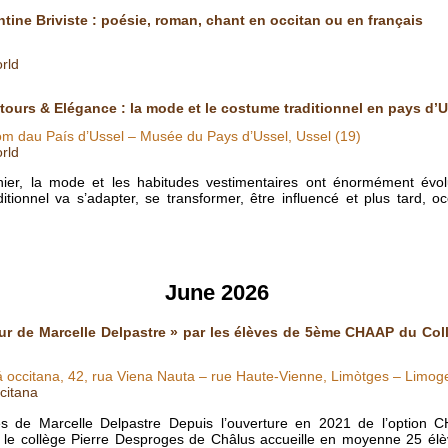
ntine Briviste : poésie, roman, chant en occitan ou en français
rld
tours & Elégance : la mode et le costume traditionnel en pays d’U
m dau País d’Ussel – Musée du Pays d’Ussel, Ussel (19)
rld
nier, la mode et les habitudes vestimentaires ont énormément évol
itionnel va s’adapter, se transformer, être influencé et plus tard, o
June 2026
ur de Marcelle Delpastre » par les élèves de 5ème CHAAP du Col
iá occitana, 42, rua Viena Nauta – rue Haute-Vienne, Limòtges – Limog
citana
 de Marcelle Delpastre Depuis l’ouverture en 2021 de l’option C
 le collège Pierre Desproges de Châlus accueille en moyenne 25 élèv