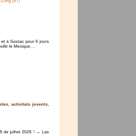
-Long (87)
et à Sussac pour 6 jours
eillir le Mexique.…
les, activitats jovents,
29 de julhet 2026 ! → Las