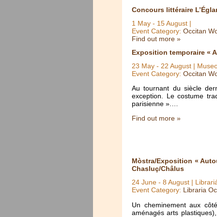
Concours littéraire L’Égla
1 May
-
15 August
|
Event Category:
Occitan Wo
Find out more »
Exposition temporaire « A
23 May
-
22 August
| Museo
Event Category:
Occitan Wo
Au tournant du siècle der
exception. Le costume trad
parisienne ».…
Find out more »
Mòstra/Exposition « Auto
Chasluç/Châlus
24 June
-
8 August
| Librar
Event Category:
Libraria Oc
Un cheminement aux côtés
aménagés arts plastiques),