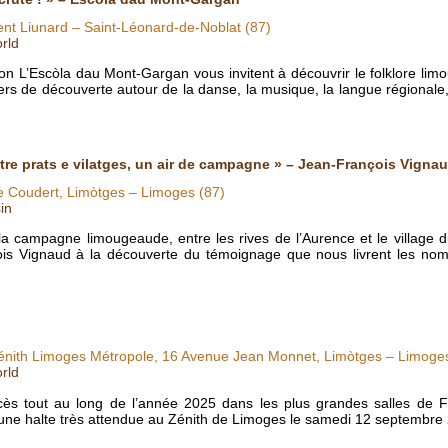
ent Liunard – Saint-Léonard-de-Noblat (87)
rld
n L’Escòla dau Mont-Gargan vous invitent à découvrir le folklore limo
ers de découverte autour de la danse, la musique, la langue régionale,
re prats e vilatges, un air de campagne » – Jean-François Vigna
e Coudert, Limòtges – Limoges (87)
in
la campagne limougeaude, entre les rives de l’Aurence et le village d
s Vignaud à la découverte du témoignage que nous livrent les nom
énith Limoges Métropole, 16 Avenue Jean Monnet, Limòtges – Limoges
rld
cès tout au long de l’année 2025 dans les plus grandes salles de F
une halte très attendue au Zénith de Limoges le samedi 12 septembr