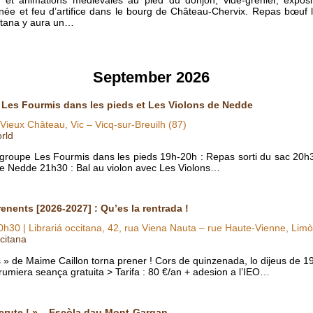
née et feu d’artifice dans le bourg de Château-Chervix. Repas bœuf li
citana y aura un…
September 2026
c Les Fourmis dans les pieds et Les Violons de Nedde
Vieux Château, Vic – Vicq-sur-Breuilh (87)
rld
 groupe Les Fourmis dans les pieds 19h-20h : Repas sorti du sac 20h
 de Nedde 21h30 : Bal au violon avec Les Violons…
enents [2026-2027] : Qu’es la rentrada !
0h30
| Librariá occitana, 42, rua Viena Nauta – rue Haute-Vienne, Lim
citana
s » de Maime Caillon torna prener ! Cors de quinzenada, lo dijeus de 
rumiera seança gratuita > Tarifa : 80 €/an + adesion a l’IEO…
ecrute ! » – Escòla dau Mont-Gargan