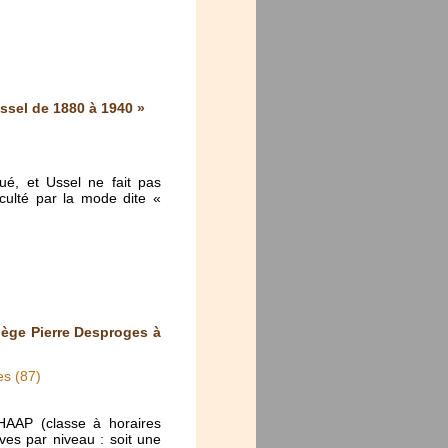
ssel de 1880 à 1940 »
ué, et Ussel ne fait pas
cculté par la mode dite «
lège Pierre Desproges à
es (87)
HAAP (classe à horaires
es par niveau : soit une