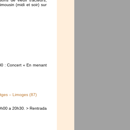
mousin (midi et soir) sur
30 : Concert « En menant
òtges – Limoges (87)
19h00 a 20h30. > Rentrada