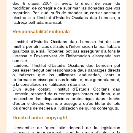
dau 6 d’aust 2004 », avetz lo drech de visar, de
modificar, de corregir e de suprimar las donadas que vos
regarden. Per ’quò, sufís de mandar un corrier postau o
electronic a l’Institut d’Estudis Occitans dau Lemosin, a
l’adreça balhada mai naut.
Responsabilitat editoriala
L’Institut d’Estudis Occitans dau Lemosin fai de son
mielhs per ufrir aus utilizators l’informacion la mai fiabla e
qualitosa que siá. Totparier, pòt pas assegurar d’a fons la
jurtessa e l’exaustivitat de l’informacion eissegada sus
son site.
’Laidonc, l’Institut d’Estudis Occitans dau Lemosin pòt
pas èsser tengut per responsabla daus damatges directs
o indirects que los utilizators endurarian, ligats a
l’informacion eissegada sus lo site, e, mai generalament,
a la consultacion e l’utilizacion dau site.
D’un autre costat, l’Institut d’Estudis Occitans dau
Lemosin respond daus contenguts botats en linha, que
respiechen las dispausicions protectriças daus drechs
d’autor e drechs vesins e assegura qu’es titular de tots
los drechs de neciera a l’utilizacion de quilhs contenguts.
Drech d’autor, copyright
L’ensemble de ’queu site depend de la legislacion
francesa e internacionala sus lo drech d’autor e la