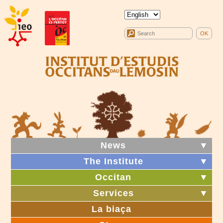
News
▼
The Institute
▼
Occitan
▼
Services
▼
La biaça