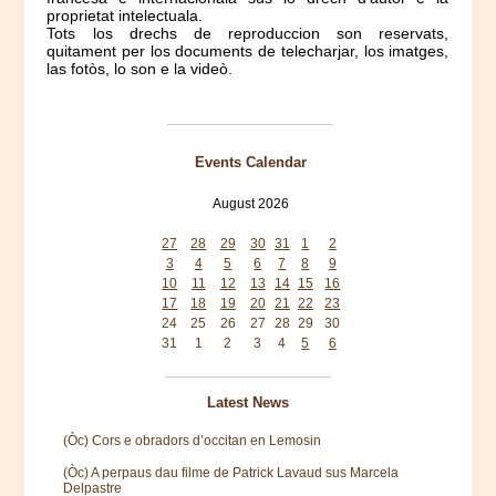
proprietat intelectuala.
Tots los drechs de reproduccion son reservats,
quitament per los documents de telecharjar, los imatges,
las fotòs, lo son e la videò.
Events Calendar
August 2026
Mon
Tue
Wed
Thu
Fri
Sat
Sun
27
28
29
30
31
1
2
3
4
5
6
7
8
9
10
11
12
13
14
15
16
17
18
19
20
21
22
23
24
25
26
27
28
29
30
31
1
2
3
4
5
6
Latest News
(Òc) Cors e obradors d’occitan en Lemosin
(Òc) A perpaus dau filme de Patrick Lavaud sus Marcela
Delpastre