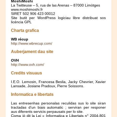
MoshiMoshi
La Twitteuse – 5, rua de las Arenas – 87000 Limòtges
www.moshimoshi.fr
SIRET 502 906 423 00012
Site butit per WordPress logiciau libre distribuat sos
licéncia GPL
Charta grafica
WB récup
http://www.wbrecup.com/
Auberjament dau site
OVH
http://www.ovh.com/
Credits visuaus
I.E.O. Lemosin, Francesa Beslia, Jacky Chevrier, Xavier
Lansade, Josiane Pradoux, Pierre Soissons.
Informatica e libertats
Las entresenhas personalas reculidas sus lo site siran
tractadas d’un biais automatic ; serviran per responer
aus diferents servicis perpausats per lo site.
Coma iò dit la Lei « Informatica e Libertats n° 2004-801