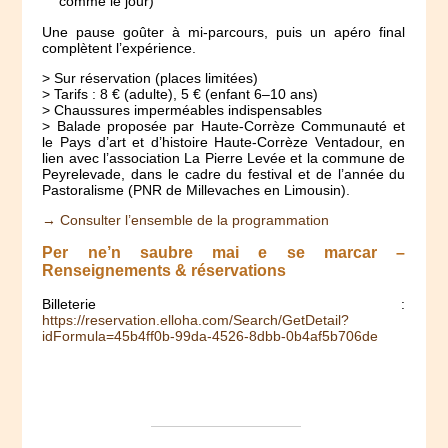
comme le jour)
Une pause goûter à mi-parcours, puis un apéro final
complètent l’expérience.
> Sur réservation (places limitées)
> Tarifs : 8 € (adulte), 5 € (enfant 6–10 ans)
> Chaussures imperméables indispensables
> Balade proposée par Haute-Corrèze Communauté et
le Pays d’art et d’histoire Haute-Corrèze Ventadour, en
lien avec l’association La Pierre Levée et la commune de
Peyrelevade, dans le cadre du festival et de l’année du
Pastoralisme (PNR de Millevaches en Limousin).
→ Consulter l’ensemble de la programmation
Per ne’n saubre mai e se marcar –
Renseignements & réservations
Billeterie :
https://reservation.elloha.com/Search/GetDetail?
idFormula=45b4ff0b-99da-4526-8dbb-0b4af5b706de