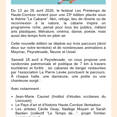
Du 12 au 26 avril 2026, le festival Les Printemps de
Haute-Corrèze revient pour une 23ᵉ édition placée sous
le thème “La Cabane”. Abri, refuge, lieu de rêverie ou de
reconnexion à la nature, la cabane inspire un
programme riche, pensé pour tous les publics, mêlant
arts plastiques, littérature, cinéma, danse, poésie, mais
aussi des temps forts en plein air.
Cette nouvelle édition se déploie sur trois parcours (dont
deux sur notre territoire) et de nombreuses animations à
Meymac, Peyrelevade, Neuvic et Ussel.
Samedi 18 avril à Peyrelevade, on vous propose une
randonnée patrimoniale et poétique de 7 km à travers
tourbières et forêts : six cabanes de berger restaurées
par l’association La Pierre Levée ponctuent le parcours.
À chaque halte, une danseuse, une poète ou une
chanteuse surgit…
Avec notamment :
Jean-Marie Caunet (Institut d’études occitanes du
Limousin)
Le Pays d’art et d’histoire Haute-Corrèze Ventadour
Les artistes Cécile Geay, Nadège Moyart et Sarah
Bastien (collectif “Le Temps de…”, projet Tomber