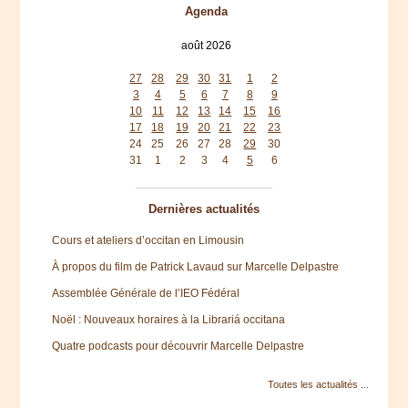
Agenda
août 2026
lun
mar
mer
jeu
ven
sam
dim
27
28
29
30
31
1
2
3
4
5
6
7
8
9
10
11
12
13
14
15
16
17
18
19
20
21
22
23
24
25
26
27
28
29
30
31
1
2
3
4
5
6
Dernières actualités
Cours et ateliers d’occitan en Limousin
À propos du film de Patrick Lavaud sur Marcelle Delpastre
Assemblée Générale de l’IEO Fédéral
Noël : Nouveaux horaires à la Librariá occitana
Quatre podcasts pour découvrir Marcelle Delpastre
Toutes les actualités ...