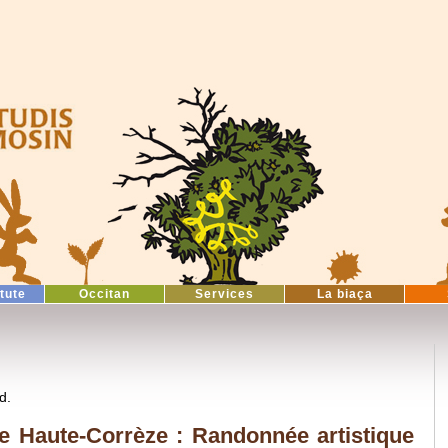
itute
Occitan
Services
La biaça
d.
e Haute-Corrèze : Randonnée artistique