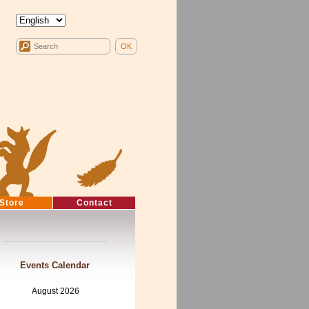
Store
Contact
Events Calendar
August 2026
Mon
Tue
Wed
Thu
Fri
Sat
Sun