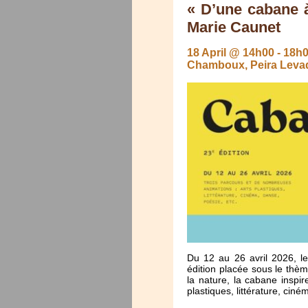
« D’une cabane à 
Marie Caunet
18 April @ 14h00
-
18h
Chamboux, Peira Levad
Du 12 au 26 avril 2026, l
édition placée sous le thèm
la nature, la cabane inspi
plastiques, littérature, cin