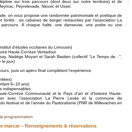
éploie sur trois parcours (dont deux sur notre territoire) et de
eymac, Peyrelevade, Neuvic et Ussel.
ade, on vous propose une randonnée patrimoniale et poétique de
t forêts : six cabanes de berger restaurées par l’association La
e parcours. À chaque halte, une danseuse, une poète ou une
stitut d’études occitanes du Limousin)
stoire Haute-Corrèze Ventadour
Geay, Nadège Moyart et Sarah Bastien (collectif “Le Temps de…”,
le jour)
urs, puis un apéro final complètent l’expérience.
mitées)
(enfant 6–10 ans)
 indispensables
te-Corrèze Communauté et le Pays d’art et d’histoire Haute-
ien avec l’association La Pierre Levée et la commune de
du festival et de l’année du Pastoralisme (PNR de Millevaches en
 la programmation
se marcar – Renseignements & réservations