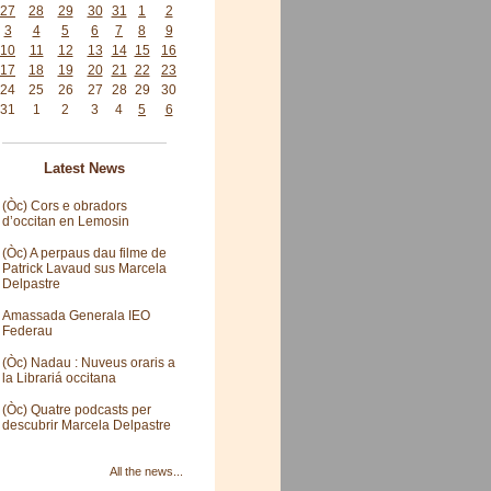
27
28
29
30
31
1
2
3
4
5
6
7
8
9
10
11
12
13
14
15
16
17
18
19
20
21
22
23
24
25
26
27
28
29
30
31
1
2
3
4
5
6
Latest News
(Òc) Cors e obradors
d’occitan en Lemosin
(Òc) A perpaus dau filme de
Patrick Lavaud sus Marcela
Delpastre
Amassada Generala IEO
Federau
(Òc) Nadau : Nuveus oraris a
la Librariá occitana
(Òc) Quatre podcasts per
descubrir Marcela Delpastre
All the news...