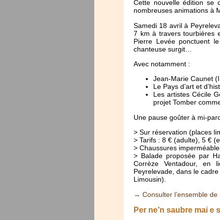
Cette nouvelle édition se d
nombreuses animations à M
Samedi 18 avril à Peyrelev
7 km à travers tourbières e
Pierre Levée ponctuent l
chanteuse surgit…
Avec notamment :
Jean-Marie Caunet (In
Le Pays d’art et d’hi
Les artistes Cécile 
projet Tomber comme 
Une pause goûter à mi-parco
> Sur réservation (places li
> Tarifs : 8 € (adulte), 5 € 
> Chaussures imperméables
> Balade proposée par Hau
Corrèze Ventadour, en l
Peyrelevade, dans le cadre 
Limousin).
→ Consulter l’ensemble de
Per ne’n saubre mai e 