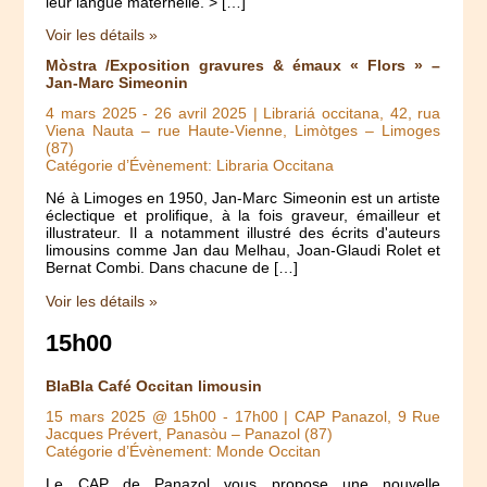
leur langue maternelle. > […]
Voir les détails »
Mòstra /Exposition gravures & émaux « Flors » –
Jan-Marc Simeonin
4 mars 2025
-
26 avril 2025
| Librariá occitana, 42, rua
Viena Nauta – rue Haute-Vienne, Limòtges – Limoges
(87)
Catégorie d’Évènement: Libraria Occitana
Né à Limoges en 1950, Jan-Marc Simeonin est un artiste
éclectique et prolifique, à la fois graveur, émailleur et
illustrateur. Il a notamment illustré des écrits d'auteurs
limousins comme Jan dau Melhau, Joan-Glaudi Rolet et
Bernat Combi. Dans chacune de […]
Voir les détails »
15h00
BlaBla Café Occitan limousin
15 mars 2025 @ 15h00
-
17h00
| CAP Panazol, 9 Rue
Jacques Prévert, Panasòu – Panazol (87)
Catégorie d’Évènement: Monde Occitan
Le CAP de Panazol vous propose une nouvelle