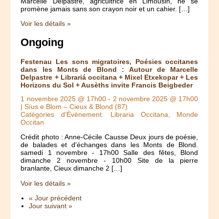
Marcelle Delpastre, agricultrice en Limousin, ne se
promène jamais sans son crayon noir et un cahier. […]
Voir les détails »
Ongoing
Festenau Les sons migratoires, Poésies occitanes
dans les Monts de Blond : Autour de Marcelle
Delpastre + Librariá occitana + Mixel Etxekopar + Les
Horizons du Sol + Ausèths invite Francis Beigbeder
1 novembre 2025 @ 17h00
-
2 novembre 2025 @ 17h00
| Síus e Blom – Cieux & Blond (87)
Catégories d’Évènement: Libraria Occitana, Monde
Occitan
Crédit photo : Anne-Cécile Causse Deux jours de poésie,
de balades et d'échanges dans les Monts de Blond.
samedi 1 novembre - 17h00 Salle des fêtes, Blond
dimanche 2 novembre - 10h00 Site de la pierre
branlante, Cieux dimanche 2 […]
Voir les détails »
« Jour précédent
Jour suivant »