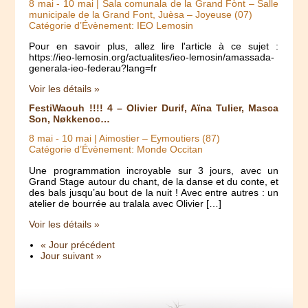
8 mai
-
10 mai
| Sala comunala de la Grand Fònt – Salle
municipale de la Grand Font, Juèsa – Joyeuse (07)
Catégorie d’Évènement: IEO Lemosin
Pour en savoir plus, allez lire l'article à ce sujet :
https://ieo-lemosin.org/actualites/ieo-lemosin/amassada-
generala-ieo-federau?lang=fr
Voir les détails »
FestiWaouh !!!! 4 – Olivier Durif, Aïna Tulier, Masca
Son, Nøkkenoc…
8 mai
-
10 mai
| Aimostier – Eymoutiers (87)
Catégorie d’Évènement: Monde Occitan
Une programmation incroyable sur 3 jours, avec un
Grand Stage autour du chant, de la danse et du conte, et
des bals jusqu’au bout de la nuit ! Avec entre autres : un
atelier de bourrée au tralala avec Olivier […]
Voir les détails »
« Jour précédent
Jour suivant »