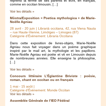
reprend la ferme de ses parents et écrit, en français,
comme en occitan limousin, […]
Voir les détails »
Mòstra/Exposition « Poetica mythologica » de Marie-
Noëlle Agniau
28 avril
-
20 juin
| Librariá occitana, 42, rua Viena Nauta
– rue Haute-Vienne, Limòtges – Limoges (87)
Catégorie d’Évènement: Libraria Occitana
Dans cette exposition de livres-objets, Marie-Noëlle
Agniau nous fait voyager dans un poème graphique
inspiré par le mail art, la mythologie et les papillons.
Marie-Noëlle Agniau est poète et vit en Limousin depuis
de nombreuses années. Elle enseigne la philosophie,
[…]
Voir les détails »
Concours littéraire L’Églantine Briviste : poésie,
roman, chant en occitan ou en français
1 mai
-
15 août
|
Catégorie d’Évènement: Monde Occitan
Voir les détails »
Assemblée Générale de l’IEO Fédéral