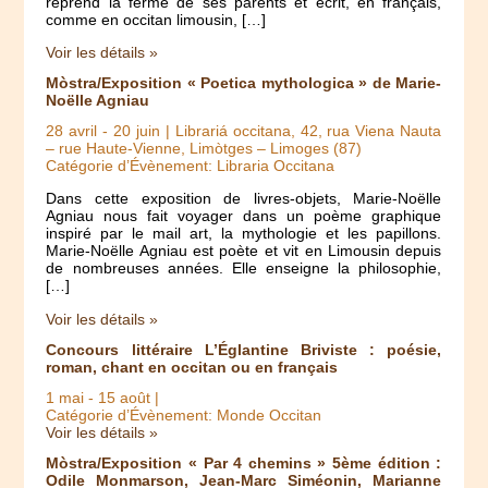
reprend la ferme de ses parents et écrit, en français,
comme en occitan limousin, […]
Voir les détails »
Mòstra/Exposition « Poetica mythologica » de Marie-
Noëlle Agniau
28 avril
-
20 juin
| Librariá occitana, 42, rua Viena Nauta
– rue Haute-Vienne, Limòtges – Limoges (87)
Catégorie d’Évènement: Libraria Occitana
Dans cette exposition de livres-objets, Marie-Noëlle
Agniau nous fait voyager dans un poème graphique
inspiré par le mail art, la mythologie et les papillons.
Marie-Noëlle Agniau est poète et vit en Limousin depuis
de nombreuses années. Elle enseigne la philosophie,
[…]
Voir les détails »
Concours littéraire L’Églantine Briviste : poésie,
roman, chant en occitan ou en français
1 mai
-
15 août
|
Catégorie d’Évènement: Monde Occitan
Voir les détails »
Mòstra/Exposition « Par 4 chemins » 5ème édition :
Odile Monmarson, Jean-Marc Siméonin, Marianne