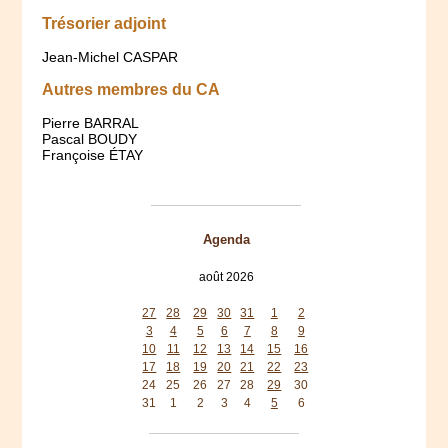
Trésorier adjoint
Jean-Michel CASPAR
Autres membres du CA
Pierre BARRAL
Pascal BOUDY
Françoise ÉTAY
Agenda
août 2026
lun
mar
mer
jeu
ven
sam
dim
27
28
29
30
31
1
2
3
4
5
6
7
8
9
10
11
12
13
14
15
16
17
18
19
20
21
22
23
24
25
26
27
28
29
30
31
1
2
3
4
5
6