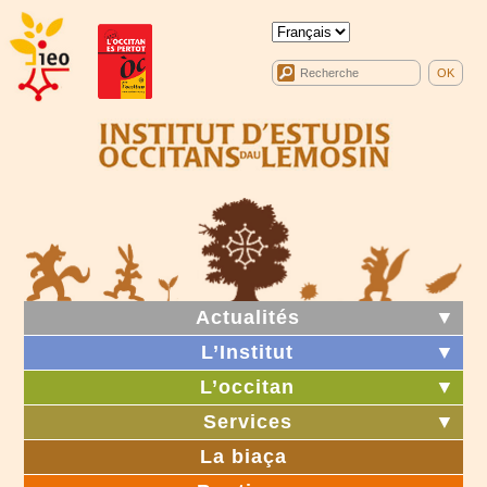
Actualités
▼
L’Institut
▼
L’occitan
▼
Services
▼
La biaça