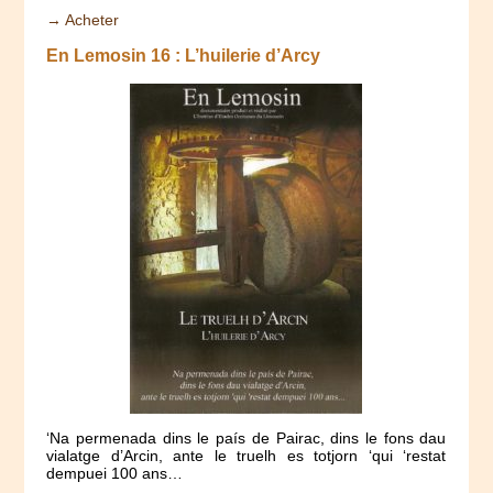
→ Acheter
En Lemosin 16 : L’huilerie d’Arcy
‘Na permenada dins le país de Pairac, dins le fons dau
vialatge d’Arcin, ante le truelh es totjorn ‘qui ‘restat
dempuei 100 ans…