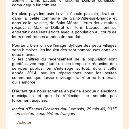
Sent-Vit, Enric Lavaud e Maxime Dalbrut coneissen
coma degun lur comuna.
En plein pays limousin la vie s’écoule paisible, dirait-on,
dans la petite commune de Saint-Vitte-sur-Briance et
dans celle, voisine, de Saint-Méard. Leurs deux maires
respectifs, Maxime Dalbrut et Henri Lavaud, ont su
entretenir des liens étroits avec la population au cours de
leurs nombreuses années de mandat.
Pourtant, bien loin de l’image idyllique des petits villages
sans histoires, les inquiétudes sont nombreuses dans les
deux mairies.
Si les chiffres du recensement de la population sont
guettés avec inquiétude en ces temps de réduction des
services publics, on s’interroge surtout, durant cette
année 2014, sur les répercutions pour les petites
communes que laisse envisager la réforme territoriale
qui s’amorce.
D’autant que nous sommes en pleine époque d’élections
municipales et que la réélection ne semble pas
forcément acquise…
Institut d’Estudis Occitans dau Lemosin, 29 min 40, 2015
– en occitan, sous-titré en français –
→ Acheter