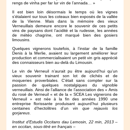
rengs de vinha per far lur vin de l’annada… »
Il est bien loin désormais le temps où les vignes
s’étalaient sur tous les coteaux bien exposés de la vallée
de la Vienne. Mais dans la mémoire des vieux
Verneuillais demeure encore le souvenir de ces petits
vins de paysans dont l’acidité et la rudesse, les années
de météo chagrine, ont marqué bien des gosiers
limousins.
Quelques vignerons toutefois, à l’instar de la famille
Denis à la Merlie, avaient su largement améliorer leur
production et commercialisaient un petit vin gris apprécié
des connaisseurs bien au-delà du Limousin.
Le vin de Verneuil n’aurait pu être aujourd’hui qu’un
vieux souvenir trainant son lot de clichés et de
moqueries proverbiales. C’était sans compter sur la
passion de quelques nostalgiques du vignoble
verneuillais. Ainsi de l’alliance de l’association des « Amis
du rosé de Verneuil « et de la « SCEA Les vignerons de
Verneuil » est née à la fin des années 1990 une
entreprise florissante produisant aujourd’hui plusieurs
centaines d’hectolitres d’un vin
que rejauvis los
gorjareus
.
Institut d’Estudis Occitans dau Lemosin, 22 min, 2013 –
en occitan, sous-titré en français –