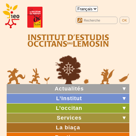
Actualités
▼
L’Institut
▼
L’occitan
▼
Services
▼
La biaça