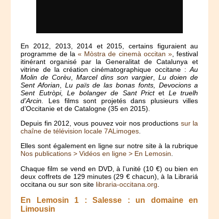
En 2012, 2013, 2014 et 2015, certains figuraient au
programme de la
« Mòstra de cinemà occitan »
, festival
itinérant organisé par la Generalitat de Catalunya et
vitrine de la création cinématographique occitane :
Au
Molin de Corèu
,
Marcel dins son vargier
,
Lu doien de
Sent Aforian
,
Lu païs de las bonas fonts,
Devocions a
Sent Eutròpi
,
Le bolanger de Sant Prict
et
Le truelh
d’Arcin
.
Les films sont projetés dans plusieurs villes
d’Occitanie et de Catalogne (35 en 2015).
Depuis fin 2012, vous pouvez voir nos productions
sur la
chaîne de télévision locale 7ALimoges
.
Elles sont également en ligne sur notre site à la rubrique
Nos publications > Vidéos en ligne > En Lemosin
.
Chaque film se vend en DVD, à l’unité (10 €) ou bien en
deux coffrets de 129 minutes (29 € chacun), à la Librariá
occitana ou sur son site
libraria-occitana.org
.
En Lemosin 1 : Salesse : un domaine en
Limousin