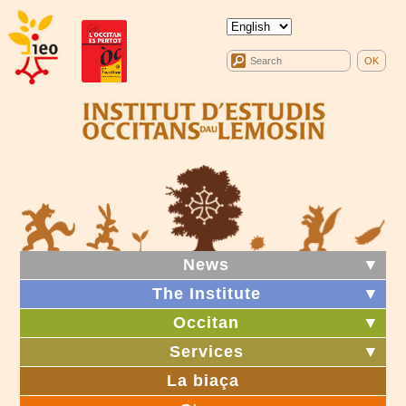
News
▼
The Institute
▼
Occitan
▼
Services
▼
La biaça