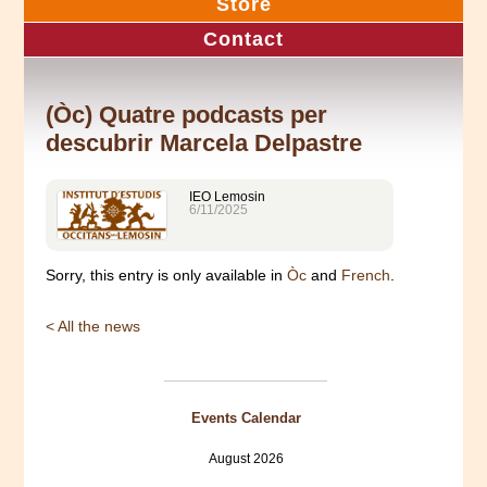
Store
Contact
(Òc) Quatre podcasts per
descubrir Marcela Delpastre
IEO Lemosin
6/11/2025
Sorry, this entry is only available in
Òc
and
French
.
< All the news
Events Calendar
August 2026
Mon
Tue
Wed
Thu
Fri
Sat
Sun