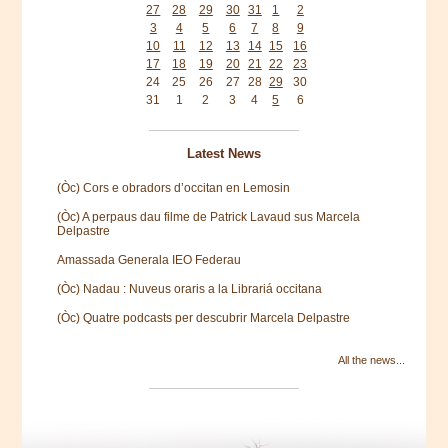
27
28
29
30
31
1
2
3
4
5
6
7
8
9
10
11
12
13
14
15
16
17
18
19
20
21
22
23
24
25
26
27
28
29
30
31
1
2
3
4
5
6
Latest News
(Òc) Cors e obradors d’occitan en Lemosin
(Òc) A perpaus dau filme de Patrick Lavaud sus Marcela
Delpastre
Amassada Generala IEO Federau
(Òc) Nadau : Nuveus oraris a la Librariá occitana
(Òc) Quatre podcasts per descubrir Marcela Delpastre
All the news...