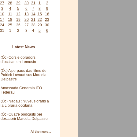
27
28
29
30
31
1
2
3
4
5
6
7
8
9
10
11
12
13
14
15
16
17
18
19
20
21
22
23
24
25
26
27
28
29
30
31
1
2
3
4
5
6
Latest News
(Òc) Cors e obradors
d’occitan en Lemosin
(Òc) A perpaus dau filme de
Patrick Lavaud sus Marcela
Delpastre
Amassada Generala IEO
Federau
(Òc) Nadau : Nuveus oraris a
la Librariá occitana
(Òc) Quatre podcasts per
descubrir Marcela Delpastre
All the news...