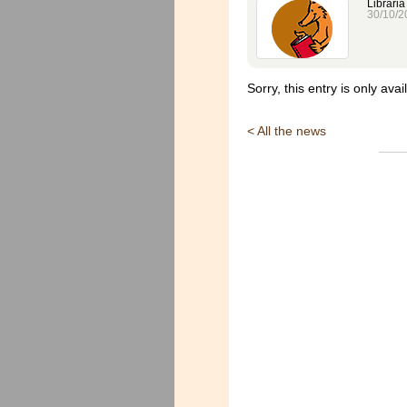
Libraria
30/10/2
Sorry, this entry is only avai
< All the news