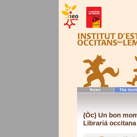
News
The Inst
(Òc) Un bon mome
Librariá occitana