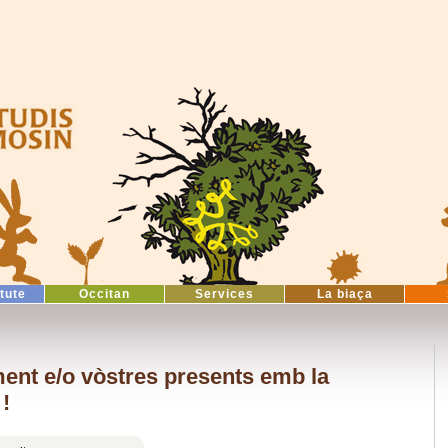
itute
Occitan
Services
La biaça
nt e/o vòstres presents emb la
 !