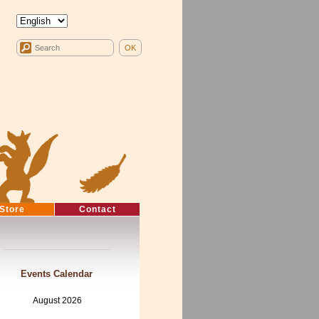
Store
Contact
Events Calendar
August 2026
Mon
Tue
Wed
Thu
Fri
Sat
Sun