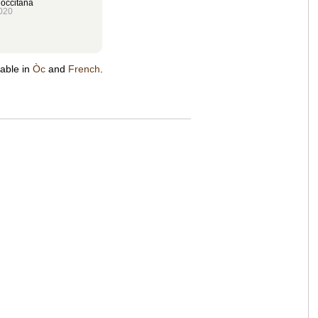
 occitana
020
lable in
Òc
and
French
.