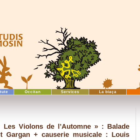
itute
Occitan
Services
La biaça
 Les Violons de l’Automne » : Balade
 Gargan + causerie musicale : Louis