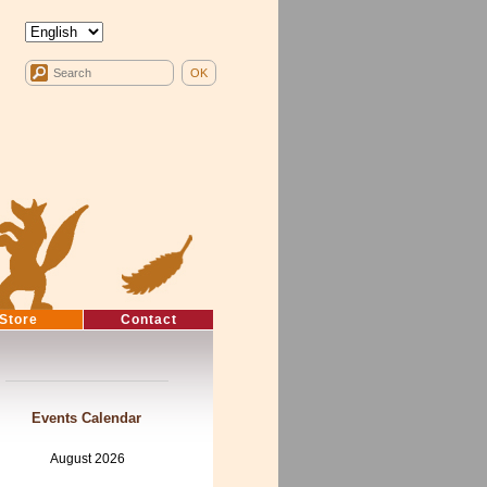
Store
Contact
Events Calendar
August 2026
Mon
Tue
Wed
Thu
Fri
Sat
Sun