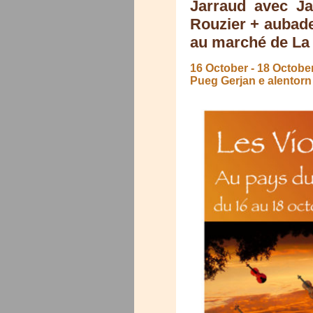
Jarraud avec J
Rouzier + aubade
au marché de La 
16 October
-
18 Octobe
Pueg Gerjan e alentorn