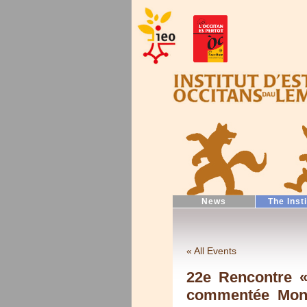
News
The Inst
« All Events
22e Rencontre «
commentée Mont