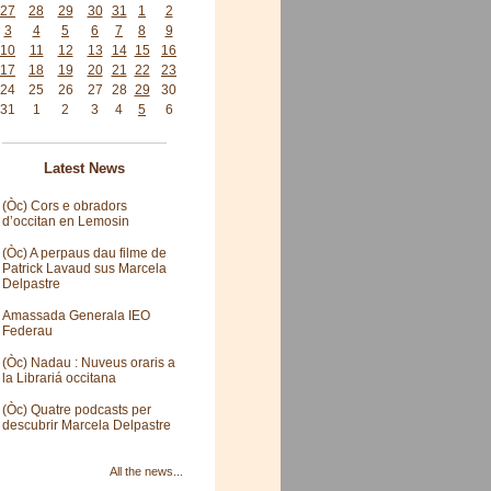
27
28
29
30
31
1
2
3
4
5
6
7
8
9
10
11
12
13
14
15
16
17
18
19
20
21
22
23
24
25
26
27
28
29
30
31
1
2
3
4
5
6
Latest News
(Òc) Cors e obradors
d’occitan en Lemosin
(Òc) A perpaus dau filme de
Patrick Lavaud sus Marcela
Delpastre
Amassada Generala IEO
Federau
(Òc) Nadau : Nuveus oraris a
la Librariá occitana
(Òc) Quatre podcasts per
descubrir Marcela Delpastre
All the news...