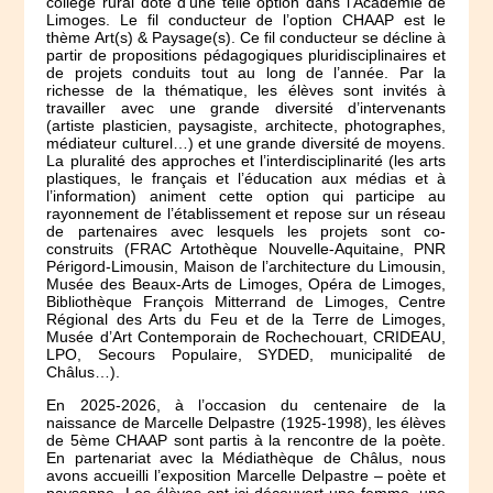
collège rural doté d’une telle option dans l’Académie de
Limoges. Le fil conducteur de l’option CHAAP est le
thème Art(s) & Paysage(s). Ce fil conducteur se décline à
partir de propositions pédagogiques pluridisciplinaires et
de projets conduits tout au long de l’année. Par la
richesse de la thématique, les élèves sont invités à
travailler avec une grande diversité d’intervenants
(artiste plasticien, paysagiste, architecte, photographes,
médiateur culturel…) et une grande diversité de moyens.
La pluralité des approches et l’interdisciplinarité (les arts
plastiques, le français et l’éducation aux médias et à
l’information) animent cette option qui participe au
rayonnement de l’établissement et repose sur un réseau
de partenaires avec lesquels les projets sont co-
construits (FRAC Artothèque Nouvelle-Aquitaine, PNR
Périgord-Limousin, Maison de l’architecture du Limousin,
Musée des Beaux-Arts de Limoges, Opéra de Limoges,
Bibliothèque François Mitterrand de Limoges, Centre
Régional des Arts du Feu et de la Terre de Limoges,
Musée d’Art Contemporain de Rochechouart, CRIDEAU,
LPO, Secours Populaire, SYDED, municipalité de
Châlus…).
En 2025-2026, à l’occasion du centenaire de la
naissance de Marcelle Delpastre (1925-1998), les élèves
de 5ème CHAAP sont partis à la rencontre de la poète.
En partenariat avec la Médiathèque de Châlus, nous
avons accueilli l’exposition Marcelle Delpastre – poète et