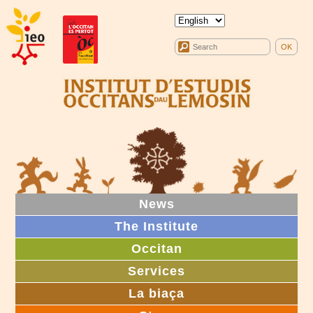
News
The Institute
Occitan
Services
La biaça