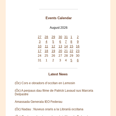
Events Calendar
August 2026
Mon
Tue
Wed
Thu
Fri
Sat
Sun
27
28
29
30
31
1
2
3
4
5
6
7
8
9
10
11
12
13
14
15
16
17
18
19
20
21
22
23
24
25
26
27
28
29
30
31
1
2
3
4
5
6
Latest News
(Òc) Cors e obradors d’occitan en Lemosin
(Òc) A perpaus dau filme de Patrick Lavaud sus Marcela
Delpastre
Amassada Generala IEO Federau
(Òc) Nadau : Nuveus oraris a la Librariá occitana