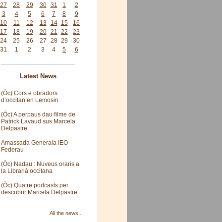
27
28
29
30
31
1
2
3
4
5
6
7
8
9
10
11
12
13
14
15
16
17
18
19
20
21
22
23
24
25
26
27
28
29
30
31
1
2
3
4
5
6
Latest News
(Òc) Cors e obradors
d’occitan en Lemosin
(Òc) A perpaus dau filme de
Patrick Lavaud sus Marcela
Delpastre
Amassada Generala IEO
Federau
(Òc) Nadau : Nuveus oraris a
la Librariá occitana
(Òc) Quatre podcasts per
descubrir Marcela Delpastre
All the news...