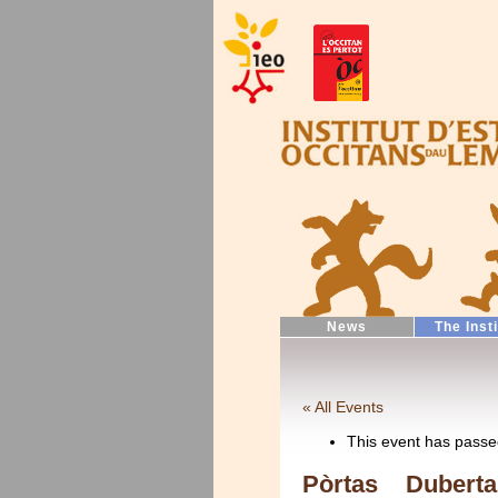
News
The Inst
« All Events
This event has passe
Pòrtas Duberta