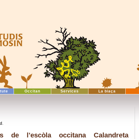
itute
Occitan
Services
La biaça
d.
s de l’escòla occitana Calandreta