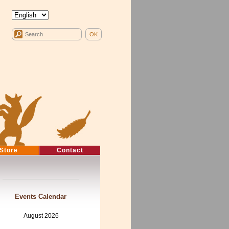
Store
Contact
Events Calendar
August 2026
Mon
Tue
Wed
Thu
Fri
Sat
Sun