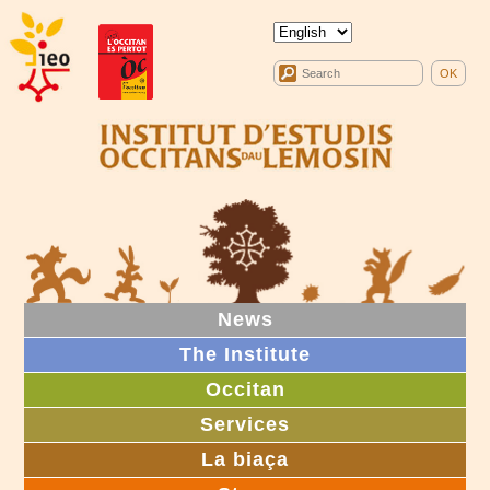
News
The Institute
Occitan
Services
La biaça