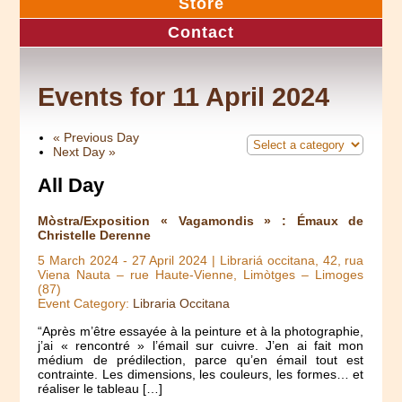
Store
Contact
Events for 11 April 2024
«
Previous Day
Next Day
»
All Day
Mòstra/Exposition « Vagamondis » : Émaux de
Christelle Derenne
5 March 2024
-
27 April 2024
| Librariá occitana, 42, rua
Viena Nauta – rue Haute-Vienne, Limòtges – Limoges
(87)
Event Category:
Libraria Occitana
“Après m’être essayée à la peinture et à la photographie,
j’ai « rencontré » l’émail sur cuivre. J’en ai fait mon
médium de prédilection, parce qu’en émail tout est
contrainte. Les dimensions, les couleurs, les formes… et
réaliser le tableau […]