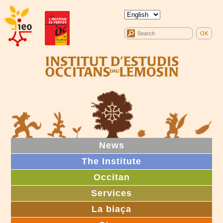
News
The Institute
Occitan
Services
La biaça