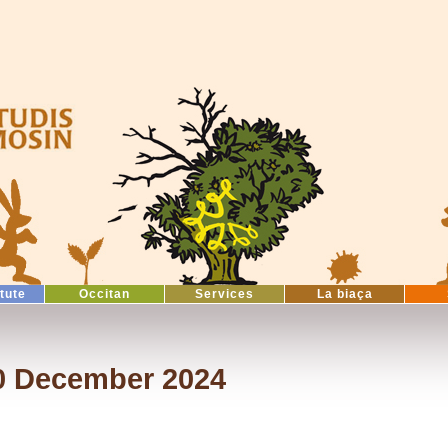
itute
Occitan
Services
La biaça
10 December 2024