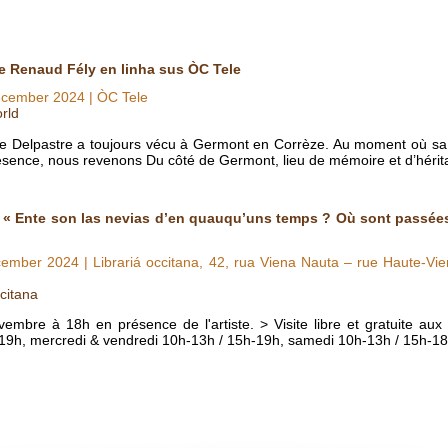
e Renaud Fély en linha sus ÒC Tele
ecember 2024
| ÒC Tele
rld
le Delpastre a toujours vécu à Germont en Corrèze. Au moment où sa
résence, nous revenons Du côté de Germont, lieu de mémoire et d’hérit
 « Ente son las nevias d’en quauqu’uns temps ? Où sont passées
cember 2024
| Librariá occitana, 42, rua Viena Nauta – rue Haute-V
citana
bre à 18h en présence de l'artiste. > Visite libre et gratuite aux 
5h-19h, mercredi & vendredi 10h-13h / 15h-19h, samedi 10h-13h / 15h-18