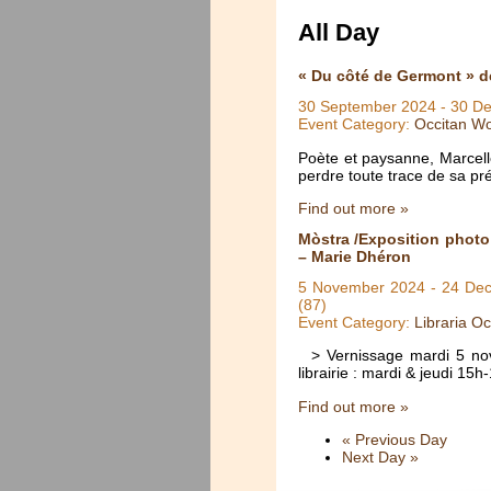
All Day
« Du côté de Germont » d
30 September 2024
-
30 D
Event Category:
Occitan Wo
Poète et paysanne, Marcel
perdre toute trace de sa p
Find out more »
Mòstra /Exposition photo
– Marie Dhéron
5 November 2024
-
24 De
(87)
Event Category:
Libraria Oc
> Vernissage mardi 5 novem
librairie : mardi & jeudi 1
Find out more »
«
Previous Day
Next Day
»