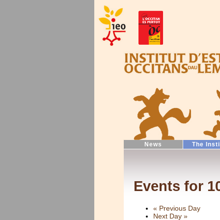
News
The Inst
Events for 
«
Previous Day
Next Day
»