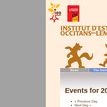
News
The Inst
Events for 2
«
Previous Day
Next Day
»