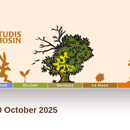
itute
Occitan
Services
La biaça
0 October 2025