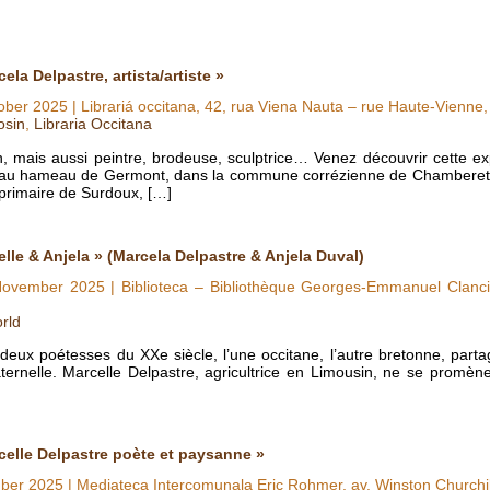
ela Delpastre, artista/artiste »
ober 2025
| Librariá occitana, 42, rua Viena Nauta – rue Haute-Vienne
osin
,
Libraria Occitana
in, mais aussi peintre, brodeuse, sculptrice… Venez découvrir cette e
u hameau de Germont, dans la commune corrézienne de Chamberet, d
 primaire de Surdoux, […]
lle & Anjela » (Marcela Delpastre & Anjela Duval)
November 2025
| Biblioteca – Bibliothèque Georges-Emmanuel Clancie
rld
t deux poétesses du XXe siècle, l’une occitane, l’autre bretonne, pa
ternelle. Marcelle Delpastre, agricultrice en Limousin, ne se promè
celle Delpastre poète et paysanne »
ber 2025
| Mediateca Intercomunala Eric Rohmer, av. Winston Churchill