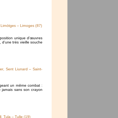
, Limòtges – Limoges (87)
xposition unique d’œuvres
’une très vieille souche
r, Sent Liunard – Saint-
rtageant un même combat :
ne jamais sans son crayon
, Tula – Tulle (19)