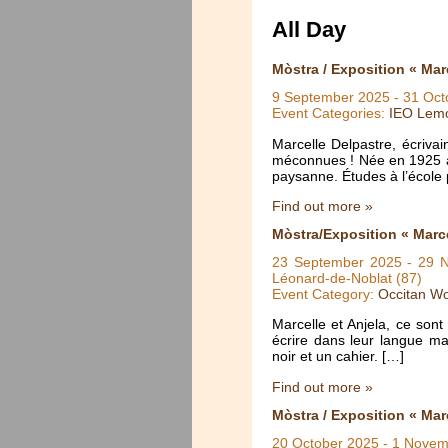
All Day
Mòstra / Exposition « Marc
9 September 2025
-
31 Oct
Event Categories:
IEO Lem
Marcelle Delpastre, écriva
méconnues ! Née en 1925 a
paysanne. Études à l’école
Find out more »
Mòstra/Exposition « Marce
23 September 2025
-
29 
Léonard-de-Noblat (87)
Event Category:
Occitan Wo
Marcelle et Anjela, ce son
écrire dans leur langue ma
noir et un cahier. […]
Find out more »
Mòstra / Exposition « Mar
20 October 2025
-
1 Novem