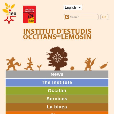
News
The Institute
Occitan
Services
La biaça