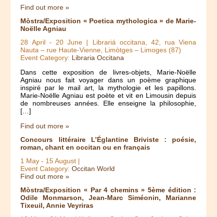
Find out more »
Mòstra/Exposition « Poetica mythologica » de Marie-
Noëlle Agniau
28 April
-
20 June
| Librariá occitana, 42, rua Viena
Nauta – rue Haute-Vienne, Limòtges – Limoges (87)
Event Category:
Libraria Occitana
Dans cette exposition de livres-objets, Marie-Noëlle
Agniau nous fait voyager dans un poème graphique
inspiré par le mail art, la mythologie et les papillons.
Marie-Noëlle Agniau est poète et vit en Limousin depuis
de nombreuses années. Elle enseigne la philosophie,
[…]
Find out more »
Concours littéraire L’Églantine Briviste : poésie,
roman, chant en occitan ou en français
1 May
-
15 August
|
Event Category:
Occitan World
Find out more »
Mòstra/Exposition « Par 4 chemins » 5ème édition :
Odile Monmarson, Jean-Marc Siméonin, Marianne
Tixeuil, Annie Veyriras