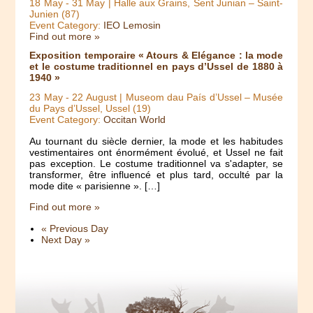
18 May
-
31 May
| Halle aux Grains, Sent Junian – Saint-
Junien (87)
Event Category:
IEO Lemosin
Find out more »
Exposition temporaire « Atours & Elégance : la mode
et le costume traditionnel en pays d’Ussel de 1880 à
1940 »
23 May
-
22 August
| Museom dau País d’Ussel – Musée
du Pays d’Ussel, Ussel (19)
Event Category:
Occitan World
Au tournant du siècle dernier, la mode et les habitudes
vestimentaires ont énormément évolué, et Ussel ne fait
pas exception. Le costume traditionnel va s'adapter, se
transformer, être influencé et plus tard, occulté par la
mode dite « parisienne ». […]
Find out more »
«
Previous Day
Next Day
»