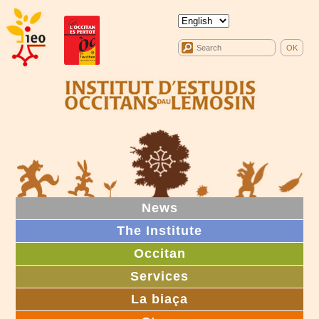
News
The Institute
Occitan
Services
La biaça