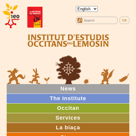
News
The Institute
Occitan
Services
La biaça