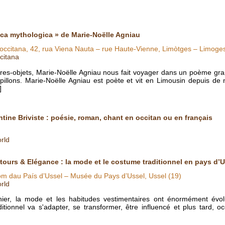
ica mythologica » de Marie-Noëlle Agniau
 occitana, 42, rua Viena Nauta – rue Haute-Vienne, Limòtges – Limoge
citana
vres-objets, Marie-Noëlle Agniau nous fait voyager dans un poème grap
papillons. Marie-Noëlle Agniau est poète et vit en Limousin depuis d
]
ntine Briviste : poésie, roman, chant en occitan ou en français
rld
tours & Elégance : la mode et le costume traditionnel en pays d’U
m dau País d’Ussel – Musée du Pays d’Ussel, Ussel (19)
rld
nier, la mode et les habitudes vestimentaires ont énormément évol
itionnel va s'adapter, se transformer, être influencé et plus tard, o