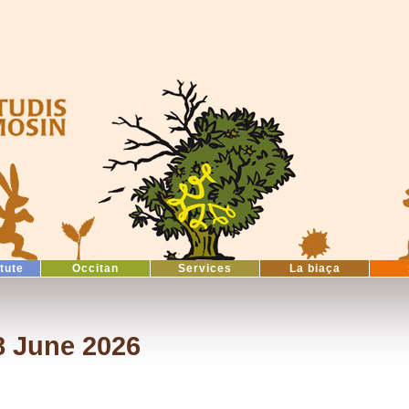
itute
Occitan
Services
La biaça
8 June 2026