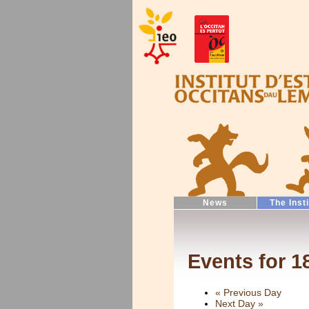
News
The Inst
Events for 1
«
Previous Day
Next Day
»