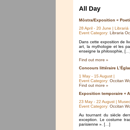
All Day
Mòstra/Exposition « Poet
28 April
-
20 June
| Librariá
Event Category:
Libraria Oc
Dans cette exposition de li
art, la mythologie et les 
enseigne la philosophie, […
Find out more »
Concours littéraire L’Égla
1 May
-
15 August
|
Event Category:
Occitan Wo
Find out more »
Exposition temporaire « A
23 May
-
22 August
| Museo
Event Category:
Occitan Wo
Au tournant du siècle der
exception. Le costume trad
parisienne ». […]