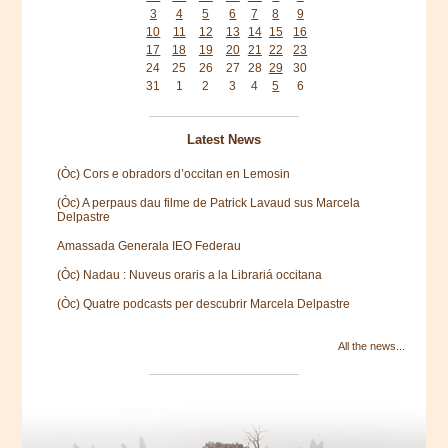
3
4
5
6
7
8
9
10
11
12
13
14
15
16
17
18
19
20
21
22
23
24
25
26
27
28
29
30
31
1
2
3
4
5
6
Latest News
(Òc) Cors e obradors d’occitan en Lemosin
(Òc) A perpaus dau filme de Patrick Lavaud sus Marcela
Delpastre
Amassada Generala IEO Federau
(Òc) Nadau : Nuveus oraris a la Librariá occitana
(Òc) Quatre podcasts per descubrir Marcela Delpastre
All the news...