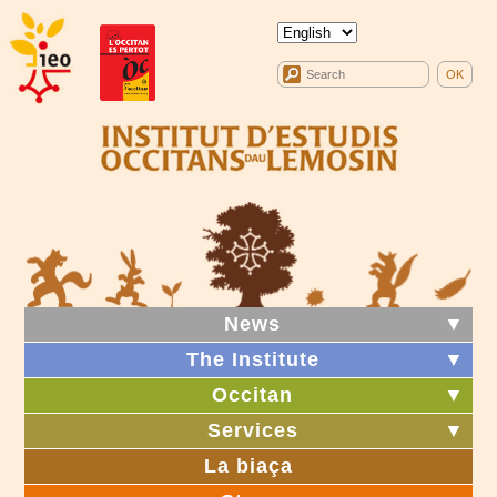
News
▼
The Institute
▼
Occitan
▼
Services
▼
La biaça