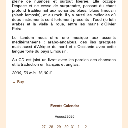
pleine de nuances et surtout libérée. Elle occupe
l’espace et ne cesse de surprendre, passant du chant
profond traditionnel aux sonorités blues, blues limousin
(planh lemosin), et au rock. Il y a aussi les mélodies où
deux instruments sont fortement présents : l’oud (le luth
arabe) et la vielle à roue, entre les mains d’Olivier
Peirat.
Le tandem nous offre une musique aux accents
méditérranéens : arabo-andalous, des îles grecques
mais aussi d’Afrique du nord et d’Occitanie avec cette
langue forte du pays Limousin.
Au CD est joint un livret avec les paroles des chansons
et la traduction en français et anglais.
2006, 50 min, 16,00 €
→ Buy
Events Calendar
August 2026
Mon
Tue
Wed
Thu
Fri
Sat
Sun
27
28
29
30
31
1
2