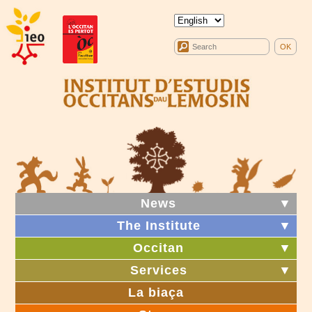
News
▼
The Institute
▼
Occitan
▼
Services
▼
La biaça