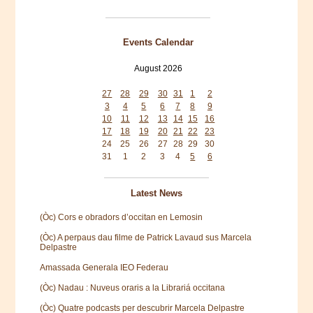
Events Calendar
August 2026
Mon
Tue
Wed
Thu
Fri
Sat
Sun
27
28
29
30
31
1
2
3
4
5
6
7
8
9
10
11
12
13
14
15
16
17
18
19
20
21
22
23
24
25
26
27
28
29
30
31
1
2
3
4
5
6
Latest News
(Òc) Cors e obradors d’occitan en Lemosin
(Òc) A perpaus dau filme de Patrick Lavaud sus Marcela
Delpastre
Amassada Generala IEO Federau
(Òc) Nadau : Nuveus oraris a la Librariá occitana
(Òc) Quatre podcasts per descubrir Marcela Delpastre