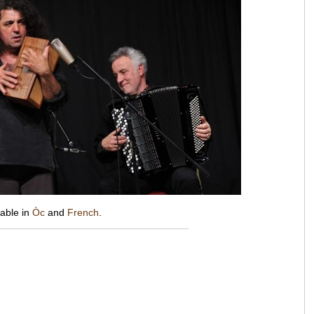
lable in
Òc
and
French
.