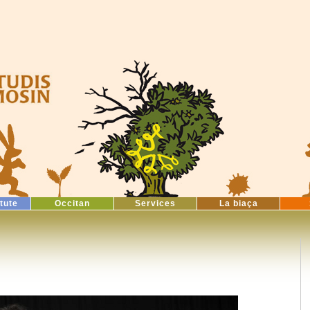
itute
Occitan
Services
La biaça