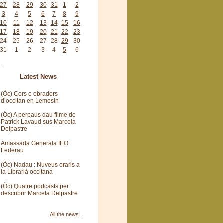
27
28
29
30
31
1
2
3
4
5
6
7
8
9
10
11
12
13
14
15
16
17
18
19
20
21
22
23
24
25
26
27
28
29
30
31
1
2
3
4
5
6
Latest News
(Òc) Cors e obradors
d’occitan en Lemosin
(Òc) A perpaus dau filme de
Patrick Lavaud sus Marcela
Delpastre
Amassada Generala IEO
Federau
(Òc) Nadau : Nuveus oraris a
la Librariá occitana
(Òc) Quatre podcasts per
descubrir Marcela Delpastre
All the news...