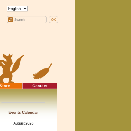
Store
Contact
Events Calendar
August 2026
Mon
Tue
Wed
Thu
Fri
Sat
Sun