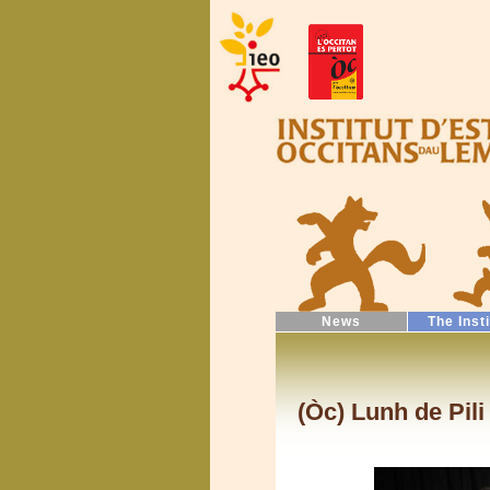
News
The Inst
(Òc) Lunh de Pili