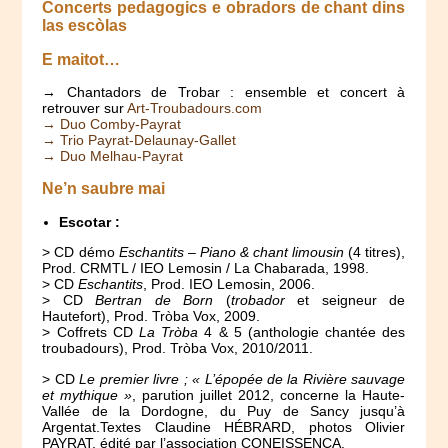
Concerts pedagogics e obradors de chant dins
las escòlas
E maitot…
→ Chantadors de Trobar : ensemble et concert à
retrouver sur
Art-Troubadours.com
→ Duo Comby-Payrat
→ Trio Payrat-Delaunay-Gallet
→ Duo Melhau-Payrat
Ne’n saubre mai
Escotar :
> CD démo
Eschantits – Piano & chant limousin
(4 titres),
Prod. CRMTL / IEO Lemosin / La Chabarada, 1998.
> CD
Eschantits
, Prod. IEO Lemosin, 2006.
> CD
Bertran de Born
(
trobador
et seigneur de
Hautefort), Prod. Tròba Vox, 2009.
> Coffrets CD
La Tròba
4 & 5 (anthologie chantée des
troubadours), Prod. Tròba Vox, 2010/2011.
> CD
Le premier livre ; « L’épopée de la Rivière sauvage
et mythique »
, parution juillet 2012, concerne la Haute-
Vallée de la Dordogne, du Puy de Sancy jusqu’à
Argentat.Textes Claudine HÉBRARD, photos Olivier
PAYRAT, édité par l’association CONEISSENÇA.