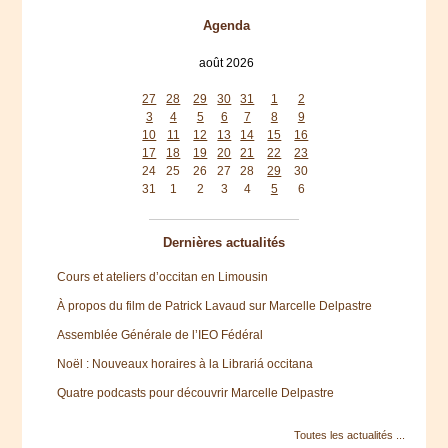
Agenda
août 2026
lun
mar
mer
jeu
ven
sam
dim
27
28
29
30
31
1
2
3
4
5
6
7
8
9
10
11
12
13
14
15
16
17
18
19
20
21
22
23
24
25
26
27
28
29
30
31
1
2
3
4
5
6
Dernières actualités
Cours et ateliers d’occitan en Limousin
À propos du film de Patrick Lavaud sur Marcelle Delpastre
Assemblée Générale de l’IEO Fédéral
Noël : Nouveaux horaires à la Librariá occitana
Quatre podcasts pour découvrir Marcelle Delpastre
Toutes les actualités ...