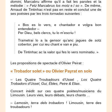
domini
, Marcabru affirme qu’il a fait les paroles et la
mélodie :
« Fetz Marcabrus los motz e.l so »
. De même,
Arnaud de Tintinhac n’est pas en reste et conclut une de
ses poésies par les trois
tornadas
suivantes :
« Bos es lo vers, e chantador e volgra bon
entendedor –
Per Dieu, bels clercs, tu lo m’escriu !
Trametrai lo a la gensor qu’anc jagues de sotz
cobertor, per cui ieu chant e van e piu.
De Tintinhac ac la valor qui fes lo vers nominatiu. »
Les propositions de spectacle d’Olivier Peirat :
« Trobador solet » ou
Olivier Payrat en solo
– Les Quatre Troubadours d’Ussel ,
Los Quatre
Trobadors d’Ussel, Gui, Èbles, Peire & Elias
.
Concert inédit sur ces quatre poètes/musiciens du
Limousin. Leurs vies, leurs débats, leurs chants …
–
Lemosin, terra dels trobadors
! Limousin, terre des
troubadours !