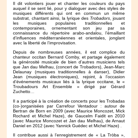
Il dit volontiers jouer et chanter les couleurs du pays
auquel il se sent lié, pour y dialoguer avec des styles de
musiques différents qui ont en commun un même
substrat, chantant ainsi, la lyrique des
Trobadors
, jouant
les musiques populaires traditionnelles et
contemporaines, ornementant son jeu par sa
connaissance du répertoire arabo-andalou, l’émaillant
d’influences méditerranéennes et orientales, jonglant
avec la liberté de l’improvisation.
Depuis de nombreuses années, il est complice du
chanteur occitan Bernard Comby, et partage également
la générosité musicale de bien d’autres musiciens tels
que Jan dau Melhau, (concert de Trobadors), Jean-Marc
Delaunay (musiques traditionnelles à danser), Didier
Jean (musiques électroniques), rejoint, à l’occasion
d’événements musicaux liés à la lyrique occitane, le «
Troubadours Art Ensemble » dirigé par Gérard
Zuchetto…
Il a participé à la création de concerts pour les Trobadas
(co-)organisées par Carrefour Ventadour : autour de
Bertran de Born en 2009 (avec Maurice Moncozet, Mick
Rochard et Michel Haze), de Gaucelm Faidit en 2010
(avec Maurice Moncozet et Jan dau Melhau), de Arnaut
Daniel en 2012 (avec Yannick Guédec et Michel Haze) .
Il contribue aussi à l’enregistrement de « La Tròba »,