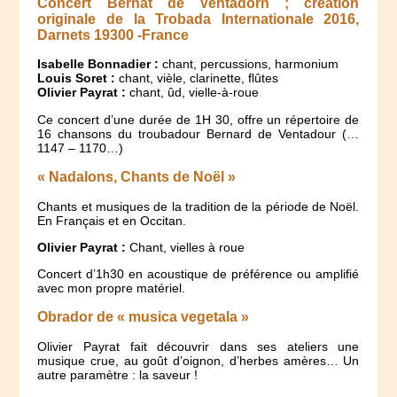
Concert Bernat de Ventadorn
; création
originale de la Trobada Internationale 2016,
Darnets 19300 -France
Isabelle Bonnadier :
chant, percussions, harmonium
Louis Soret :
chant, vièle, clarinette, flûtes
Olivier Payrat :
chant, ûd, vielle-à-roue
Ce concert d’une durée de 1H 30, offre un répertoire de
16 chansons du troubadour Bernard de Ventadour (…
1147 – 1170…)
«
Nadalons
,
Chants de Noël
»
Chants et musiques de la tradition de la période de Noël.
En Français et en Occitan.
Olivier Payrat :
Chant, vielles à roue
Concert d’1h30 en acoustique de préférence ou amplifié
avec mon propre matériel.
Obrador de « musica vegetala »
Olivier Payrat fait découvrir dans ses ateliers une
musique crue, au goût d’oignon, d’herbes amères… Un
autre paramètre : la saveur !