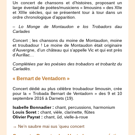
Un concert de chansons et d’histoires, proposant un
large éventail de poètes/musiciens « limousins » des XIIe
et XIIIe siècles, qui se présentent tour à tour dans un
ordre chronologique d’apparition.
–
Lo Monge de Montaudon e los Trobadors dau
Carlades
Concert ; les chansons du moine de Montaudon, moine
et troubadour ! Le moine de Montaudon était originaire
d’Auvergne, d’un château qui s’appelle Vic et qui est près
d’Aurillac…
Complétées par les poésies des trobadors et trobaritz du
Carladès.
« Bernart de Ventadorn »
Concert dédié au plus célèbre troubadour limousin, crée
pour la « Trobada Bernart de Ventadorn » des 9 et 10
septembre 2016 à Darnets (19).
Isabelle Bonnadier :
chant, percussions, harmonium
Louis Soret :
chant, vièle, clarinette, flûtes
Olivier Payrat :
chant, ûd, vielle-à-roue
→ Ne’n saubre mai sus ’queu concert