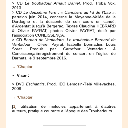
> CD
Le troubadour Arnaut Daniel
, Prod. Tròba Vox,
2013.
> CD
Le deuxième livre ; « Canotiers au Fil de l’Eau »
,
parution juin 2014, concerne la Moyenne-Vallée de la
Dordogne et la descente de son cours en canoë,
d’Argentat jusqu’à Bergerac. Textes Claudine HÉBRARD
& Olivier PAYRAT, photos Olivier PAYRAT, édité par
l’association CONEISSENÇA.
> CD
Bernart de Ventadorn, Le troubadour Bernard de
Ventadour
; Olivier Payrat, Isabelle Bonnadier, Louis
Soret. Produit par Carrefour Ventadour &
ConeissençaEnregistrement du concert en l’église de
Darnets, le 9 septembre 2016.
→ ’Chaptar
Visar :
> DVD
Eschantits
, Prod. IEO Lemosin-Télé Millevaches,
2008.
→ ’Chaptar
—–
[
1
] utilisation de mélodies appartenant à d’autres
auteurs, pratique courante à l’époque des Troubadours