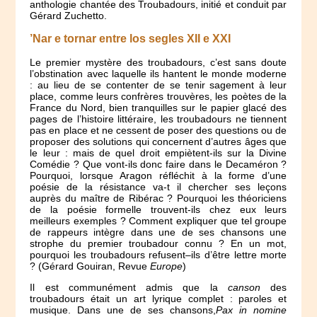
anthologie chantée des Troubadours, initié et conduit par
Gérard Zuchetto.
’Nar e tornar entre los segles XII e XXI
Le premier mystère des troubadours, c’est sans doute
l’obstination avec laquelle ils hantent le monde moderne
: au lieu de se contenter de se tenir sagement à leur
place, comme leurs confrères trouvères, les poètes de la
France du Nord, bien tranquilles sur le papier glacé des
pages de l’histoire littéraire, les troubadours ne tiennent
pas en place et ne cessent de poser des questions ou de
proposer des solutions qui concernent d’autres âges que
le leur : mais de quel droit empiètent-ils sur la Divine
Comédie ? Que vont-ils donc faire dans le Decaméron ?
Pourquoi, lorsque Aragon réfléchit à la forme d’une
poésie de la résistance va-t il chercher ses leçons
auprès du maître de Ribérac ? Pourquoi les théoriciens
de la poésie formelle trouvent-ils chez eux leurs
meilleurs exemples ? Comment expliquer que tel groupe
de rappeurs intègre dans une de ses chansons une
strophe du premier troubadour connu ? En un mot,
pourquoi les troubadours refusent–ils d’être lettre morte
? (Gérard Gouiran, Revue
Europe
)
Il est communément admis que la
canson
des
troubadours était un art lyrique complet : paroles et
musique. Dans une de ses chansons,
Pax in nomine