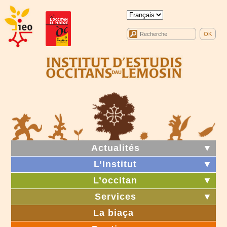
Actualités
▼
L’Institut
▼
L’occitan
▼
Services
▼
La biaça