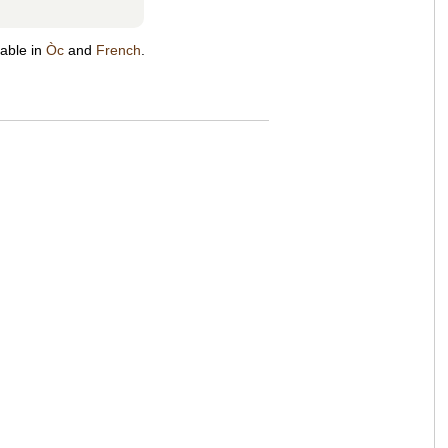
lable in
Òc
and
French
.