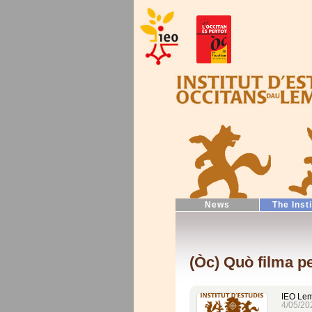
News
The Inst
(Òc) Quò filma pe
IEO Le
4/05/20