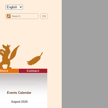
Store
Contact
Events Calendar
August 2026
Mon
Tue
Wed
Thu
Fri
Sat
Sun