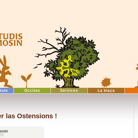
itute
Occitan
Services
La biaça
r las Ostensions !
mosin
23