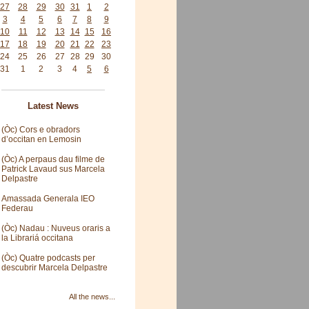
27
28
29
30
31
1
2
3
4
5
6
7
8
9
10
11
12
13
14
15
16
17
18
19
20
21
22
23
24
25
26
27
28
29
30
31
1
2
3
4
5
6
Latest News
(Òc) Cors e obradors
d’occitan en Lemosin
(Òc) A perpaus dau filme de
Patrick Lavaud sus Marcela
Delpastre
Amassada Generala IEO
Federau
(Òc) Nadau : Nuveus oraris a
la Librariá occitana
(Òc) Quatre podcasts per
descubrir Marcela Delpastre
All the news...