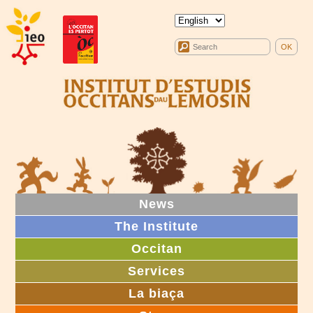
News
The Institute
Occitan
Services
La biaça