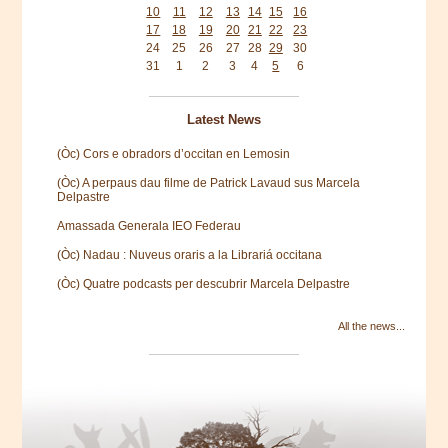
10
11
12
13
14
15
16
17
18
19
20
21
22
23
24
25
26
27
28
29
30
31
1
2
3
4
5
6
Latest News
(Òc) Cors e obradors d’occitan en Lemosin
(Òc) A perpaus dau filme de Patrick Lavaud sus Marcela
Delpastre
Amassada Generala IEO Federau
(Òc) Nadau : Nuveus oraris a la Librariá occitana
(Òc) Quatre podcasts per descubrir Marcela Delpastre
All the news...