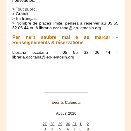
nouveautés.
> Tout public.
> Gratuit.
> En français.
> Nombre de places limité, pensez à réserver au 05 55
32 06 44 ou à libraria.occitana@ieo-lemosin.org.
Per ne’n saubre mai e se marcar –
Renseignements & réservations
Librariá occitana – 05 55 32 06 44 –
libraria.occitana@ieo-lemosin.org
Events Calendar
August 2026
Mon
Tue
Wed
Thu
Fri
Sat
Sun
27
28
29
30
31
1
2
3
4
5
6
7
8
9