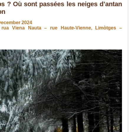
s ? Où sont passées les neiges d’antan
on
December 2024
2, rua Viena Nauta – rue Haute-Vienne, Limòtges –