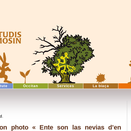
itute
Occitan
Services
La biaça
d.
ion photo « Ente son las nevias d’en