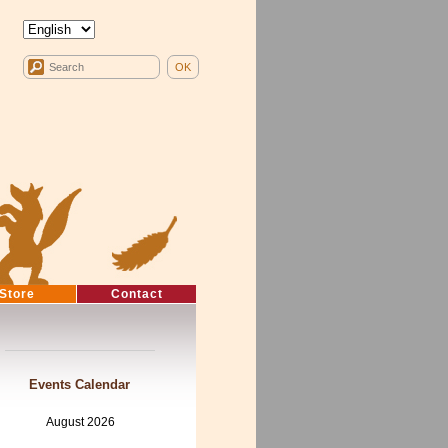
Store
Contact
Events Calendar
August 2026
Mon
Tue
Wed
Thu
Fri
Sat
Sun