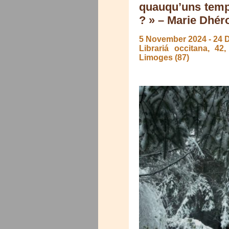
quauqu’uns temp
? » – Marie Dhér
5 November 2024
-
24 
Librariá occitana, 4
Limoges (87)