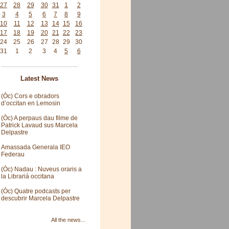
27
28
29
30
31
1
2
3
4
5
6
7
8
9
10
11
12
13
14
15
16
17
18
19
20
21
22
23
24
25
26
27
28
29
30
31
1
2
3
4
5
6
Latest News
(Òc) Cors e obradors
d’occitan en Lemosin
(Òc) A perpaus dau filme de
Patrick Lavaud sus Marcela
Delpastre
Amassada Generala IEO
Federau
(Òc) Nadau : Nuveus oraris a
la Librariá occitana
(Òc) Quatre podcasts per
descubrir Marcela Delpastre
All the news...