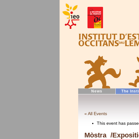
News
The Inst
« All Events
This event has passe
Mòstra /Exposit