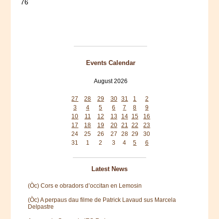
76
Events Calendar
August 2026
Mon
Tue
Wed
Thu
Fri
Sat
Sun
27
28
29
30
31
1
2
3
4
5
6
7
8
9
10
11
12
13
14
15
16
17
18
19
20
21
22
23
24
25
26
27
28
29
30
31
1
2
3
4
5
6
Latest News
(Òc) Cors e obradors d’occitan en Lemosin
(Òc) A perpaus dau filme de Patrick Lavaud sus Marcela
Delpastre