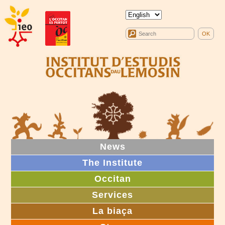
News
The Institute
Occitan
Services
La biaça