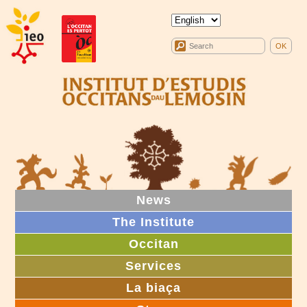
News
The Institute
Occitan
Services
La biaça